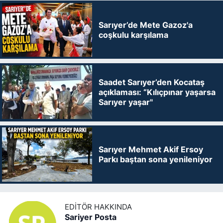
Sarıyer’de Mete Gazoz'a
coşkulu karşılama
Saadet Sarıyer’den Kocataş
açıklaması: “Kılıçpınar yaşarsa
Sarıyer yaşar"
Sarıyer Mehmet Akif Ersoy
Parkı baştan sona yenileniyor
EDITÖR HAKKINDA
Sariyer Posta