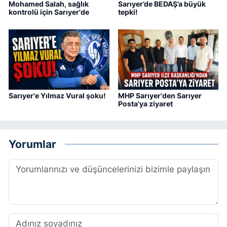
Mohamed Salah, sağlık
Sarıyer’de BEDAŞ’a büyük
kontrolü için Sarıyer'de
tepki!
Sarıyer'e Yılmaz Vural şoku!
MHP Sarıyer'den Sarıyer
Posta'ya ziyaret
Yorumlar