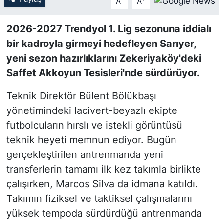
A
A
SİYASET
2026-2027 Trendyol 1. Lig sezonuna iddialı
bir kadroyla girmeyi hedefleyen Sarıyer,
SON DAKİKA HABERİ
yeni sezon hazırlıklarını Zekeriyaköy'deki
Saffet Akkoyun Tesisleri'nde sürdürüyor.
SPOR
Teknik Direktör Bülent Bölükbaşı
TEKNOLOJİ
yönetimindeki lacivert-beyazlı ekipte
TÜRKİYE VE DÜNYA GÜNDEMİ
futbolcuların hırslı ve istekli görüntüsü
teknik heyeti memnun ediyor. Bugün
VİDEO GALERİ
gerçekleştirilen antrenmanda yeni
transferlerin tamamı ilk kez takımla birlikte
YAŞAM
çalışırken, Marcos Silva da idmana katıldı.
Takımın fiziksel ve taktiksel çalışmalarını
yüksek tempoda sürdürdüğü antrenmanda