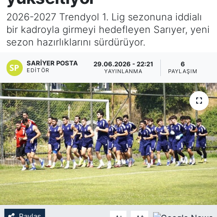
2026-2027 Trendyol 1. Lig sezonuna iddialı
KÖŞE YAZILARI
bir kadroyla girmeyi hedefleyen Sarıyer, yeni
sezon hazırlıklarını sürdürüyor.
KÖŞE YAZILARI (Arşiv)
SARIYER POSTA
29.06.2026 - 22:21
6
KÜLTÜR SANAT
EDITÖR
YAYINLANMA
PAYLAŞIM
MAGAZİN
RÖPORTAJ
SAĞLIK
SARIYER HABERLERİ
SARIYER İMAR BARIŞI
SEKTÖR
Paylaş
-
+