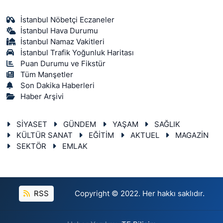
İstanbul Nöbetçi Eczaneler
İstanbul Hava Durumu
İstanbul Namaz Vakitleri
İstanbul Trafik Yoğunluk Haritası
Puan Durumu ve Fikstür
Tüm Manşetler
Son Dakika Haberleri
Haber Arşivi
SİYASET
GÜNDEM
YAŞAM
SAĞLIK
KÜLTÜR SANAT
EĞİTİM
AKTUEL
MAGAZİN
SEKTÖR
EMLAK
RSS
Copyright © 2022. Her hakkı saklıdır.