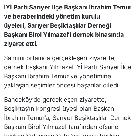
İYİ Parti Sarıyer İlçe Başkanı İbrahim Temur
SİYASET
ve beraberindeki yönetim kurulu
üyeleri, Sarıyer Beşiktaşlılar Derneği
SON DAKİKA HABERİ
Başkanı Birol Yılmazel’i dernek binasında
ziyaret etti.
SPOR
Samimi ortamda gerçekleşen ziyarette,
TEKNOLOJİ
dernek başkanı Yılmazel İYİ Parti Sarıyer İlçe
Başkanı İbrahim Temur ve yönetimine
TÜRKİYE VE DÜNYA GÜNDEMİ
yaklaşan seçimler öncesi başarılar diledi.
VİDEO GALERİ
Bahçeköy’de gerçekleşen ziyarette,
YAŞAM
Beşiktaş’ın kongresi üyesi olan Başkan
İbrahim Temur’a, Sarıyer Beşiktaşlılar Dernek
Başkanı Birol Yılmazel tarafından efsane
başkan Süleyman Seba’nın resmi hediye