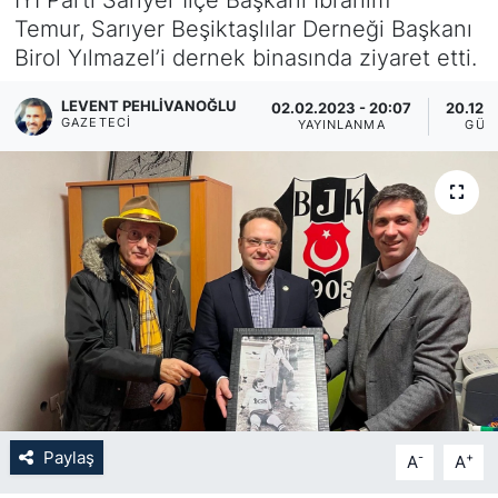
Temur, Sarıyer Beşiktaşlılar Derneği Başkanı
KÖŞE YAZILARI
Birol Yılmazel’i dernek binasında ziyaret etti.
KÖŞE YAZILARI (Arşiv)
LEVENT PEHLIVANOĞLU
02.02.2023 - 20:07
20.12.2
GAZETECI
YAYINLANMA
GÜN
KÜLTÜR SANAT
MAGAZİN
RÖPORTAJ
SAĞLIK
SARIYER HABERLERİ
SARIYER İMAR BARIŞI
Paylaş
-
+
A
A
SEKTÖR