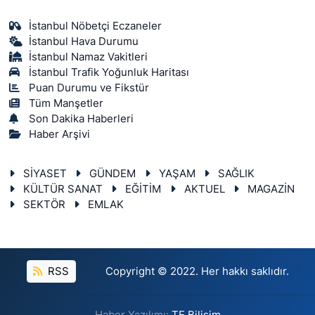
İstanbul Nöbetçi Eczaneler
İstanbul Hava Durumu
İstanbul Namaz Vakitleri
İstanbul Trafik Yoğunluk Haritası
Puan Durumu ve Fikstür
Tüm Manşetler
Son Dakika Haberleri
Haber Arşivi
SİYASET
GÜNDEM
YAŞAM
SAĞLIK
KÜLTÜR SANAT
EĞİTİM
AKTUEL
MAGAZİN
SEKTÖR
EMLAK
RSS
Copyright © 2022. Her hakkı saklıdır.