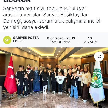
Sarıyer’in aktif sivil toplum kuruluşları
KÖŞE YAZILARI
arasında yer alan Sarıyer Beşiktaşlılar
Derneği, sosyal sorumluluk çalışmalarına bir
KÖŞE YAZILARI (Arşiv)
yenisini daha ekledi.
KÜLTÜR SANAT
SARIYER POSTA
11.05.2026 - 23:13
10
EDITÖR
YAYINLANMA
PAYLAŞIM
MAGAZİN
RÖPORTAJ
SAĞLIK
SARIYER HABERLERİ
SARIYER İMAR BARIŞI
SEKTÖR