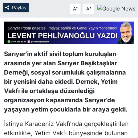
Paylaş
-
+
A
A
SİYASET
SON DAKİKA HABERİ
SPOR
Sarıyer’in aktif sivil toplum kuruluşları
TEKNOLOJİ
arasında yer alan Sarıyer Beşiktaşlılar
Derneği, sosyal sorumluluk çalışmalarına
TÜRKİYE VE DÜNYA GÜNDEMİ
bir yenisini daha ekledi. Dernek, Yetim
Vakfı ile ortaklaşa düzenlediği
VİDEO GALERİ
organizasyon kapsamında Sarıyer’de
yaşayan yetim çocuklarla bir araya geldi.
YAŞAM
İstinye Karadeniz Vakfı’nda gerçekleştirilen
etkinlikte, Yetim Vakfı bünyesinde bulunan