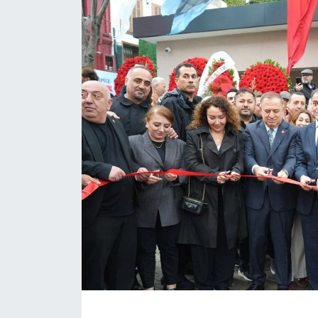
KÖŞE YAZILARI
KÖŞE YAZILARI (Arşiv)
KÜLTÜR SANAT
MAGAZİN
RÖPORTAJ
SAĞLIK
SARIYER HABERLERİ
SARIYER İMAR BARIŞI
SEKTÖR