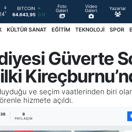
Foto
Video
Yazarlar
DOLAR
Galeri
Galeri
°
24
47,6704
0
EURO
55,0406
-0.08
K
KÜLTÜR SANAT
EĞİTİM
TEKNOLOJİ
SPOR
STERLİN
64,2143
0
GRAM ALTIN
diyesi Güverte S
6500.87
0.12
BİST100
13.799
70
 ilki Kireçburnu’n
BITCOIN
64.643,95
0.16
duyduğu ve seçim vaatlerinden biri olan 
renle hizmete açıldı.
:36
8
PAYLAŞIM