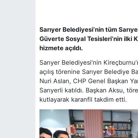
SİYASET
Sarıyer Belediyesi’nin tüm Sarıy
SON DAKİKA HABERİ
Güverte Sosyal Tesisleri’nin ilki
SPOR
hizmete açıldı.
TEKNOLOJİ
Sarıyer Belediyesi’nin Kireçburnu’n
açılış törenine Sarıyer Belediye 
TÜRKİYE VE DÜNYA GÜNDEMİ
Nuri Aslan, CHP Genel Başkan Ya
Sarıyerli katıldı. Başkan Aksu, tö
VİDEO GALERİ
kutlayarak karanfil takdim etti.
YAŞAM