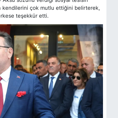
 Aksu sözünü verdiği sosyal tesisin
endilerini çok mutlu ettiğini belirterek,
kese teşekkür etti.