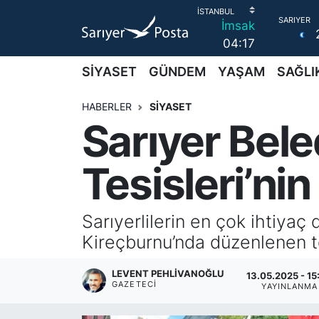
İmsak
04:17
AKTUEL
İstanbul Nöbetçi Eczaneler
SİYASET
GÜNDEM
YAŞAM
SAĞLI
ALT MANŞETLER
İstanbul Hava Durumu
HABERLER
SİYASET
Sarıyer Bele
EĞİTİM
İstanbul Namaz Vakitleri
EKONOMİ
İstanbul Trafik Yoğunluk Haritası
Tesisleri’nin
EMLAK
Süper Lig Puan Durumu ve Fikstür
Sarıyerlilerin en çok ihtiyaç 
FOTO GALERİ
Tüm Manşetler
Kireçburnu’nda düzenlenen tö
GÜNCEL HABERLER
Son Dakika Haberleri
LEVENT PEHLIVANOĞLU
13.05.2025 - 15
GAZETECI
YAYINLANMA
GÜNDEM
Haber Arşivi