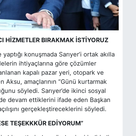
CI HİZMETLER BIRAKMAK İSTİYORUZ
yaptığı konuşmada Sarıyer’i ortak akılla
lelerin ihtiyaçlarına göre çözümler
planlanan kapalı pazar yeri, otopark ve
nen Aksu, amaçlarının “Günü kurtarmak
uğunu söyledi. Sarıyer’de ikinci sosyal
nde devam ettiklerini ifade eden Başkan
çılışını gerçekleştireceklerini söyledi.
ESE TEŞEKKKÜR EDİYORUM”