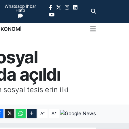
Whatsapp İhbar
Hattı
EKONOMİ
osyal
da açıldı
sosyal tesislerin ilki
-
+
A
A