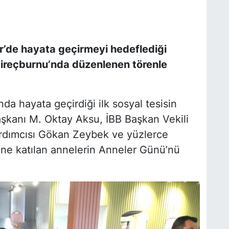
er’de hayata geçirmeyi hedeflediği
 Kireçburnu’nda düzenlenen törenle
da hayata geçirdiği ilk sosyal tesisin
Başkanı M. Oktay Aksu, İBB Başkan Vekili
rdımcısı Gökan Zeybek ve yüzlerce
rene katılan annelerin Anneler Günü’nü