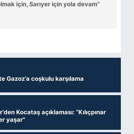
lmak için, Sarıyer için yola devam”
te Gazoz'a coşkulu karşılama
r’den Kocataş açıklaması: “Kılıçpınar
er yaşar"