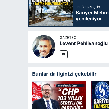
EDITÖRÜN SEÇTIĞI
Sarıyer Mehme
yenileniyor
GAZETECI
Levent Pehlivanoğlu
Bunlar da ilginizi çekebilir