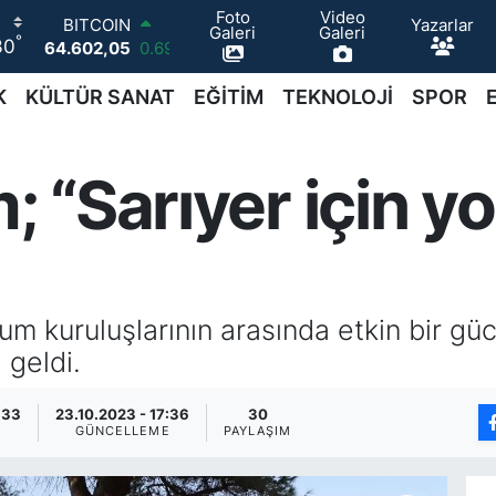
Foto
Video
Yazarlar
DOLAR
Galeri
Galeri
°
30
47,5986
0.06
EURO
55,0700
0.1
K
KÜLTÜR SANAT
EĞİTİM
TEKNOLOJİ
SPOR
STERLİN
64,2438
0.21
GRAM ALTIN
m; “Sarıyer için 
6518.23
0.39
BİST100
13.768
48
BITCOIN
64.602,05
0.69
plum kuruluşlarının arasında etkin bir gü
 geldi.
:33
23.10.2023 - 17:36
30
GÜNCELLEME
PAYLAŞIM