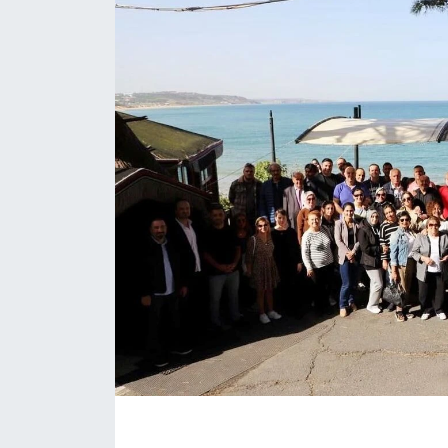
KÖŞE YAZILARI
KÖŞE YAZILARI (Arşiv)
KÜLTÜR SANAT
MAGAZİN
RÖPORTAJ
SAĞLIK
SARIYER HABERLERİ
SARIYER İMAR BARIŞI
SEKTÖR