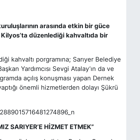
kuruluşlarının arasında etkin bir güce
 Kilyos’ta düzenlediği kahvaltıda bir
diği kahvaltı porgramına; Sarıyer Belediye
aşkan Yardımcısı Sevgi Atalay’ın da ve
rogramda açılış konuşması yapan Dernek
yaptığı önemli hizmetlerden dolayı Şükrü
tti.
IZ SARIYER’E HİZMET ETMEK”