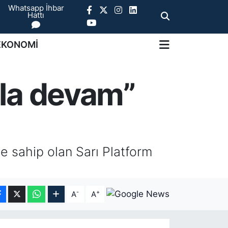
Whatsapp İhbar
Hattı
EKONOMİ
yola devam”
ce sahip olan Sarı Platform
-
+
A
A