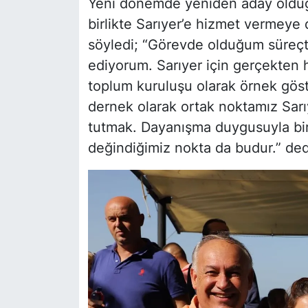
Yeni dönemde yeniden aday olduğ
birlikte Sarıyer’e hizmet vermeye 
söyledi; “Görevde olduğum süreçte
ediyorum. Sarıyer için gerçekten he
toplum kuruluşu olarak örnek göst
dernek olarak ortak noktamız Sar
tutmak. Dayanışma duygusuyla bi
değindiğimiz nokta da budur.” de