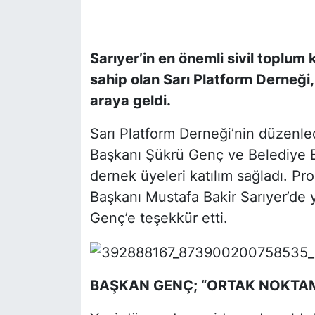
SİYASET
Sarıyer’in en önemli sivil toplum 
SON DAKİKA HABERİ
sahip olan Sarı Platform Derneği,
araya geldi.
SPOR
Sarı Platform Derneği’nin düzenle
TEKNOLOJİ
Başkanı Şükrü Genç ve Belediye B
dernek üyeleri katılım sağladı. P
TÜRKİYE VE DÜNYA GÜNDEMİ
Başkanı Mustafa Bakir Sarıyer’de 
VİDEO GALERİ
Genç’e teşekkür e
YAŞAM
BAŞKAN GENÇ; “ORTAK NOKTAM