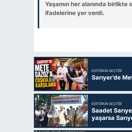
Yaşamın her alanında birlikte o
ifadelerine yer verdi.
EDITÖRÜN SEÇTIĞI
Sarıyer’de Me
EDITÖRÜN SEÇTIĞI
Saadet Sarıye
yaşarsa Sarıy