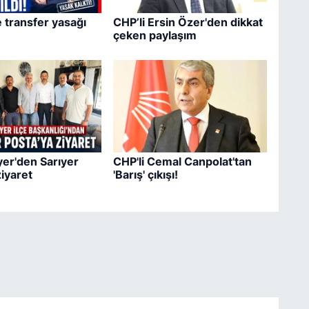
e transfer yasağı
CHP’li Ersin Özer'den dikkat
çeken paylaşım
er'den Sarıyer
CHP'li Cemal Canpolat'tan
ziyaret
'Barış' çıkışı!