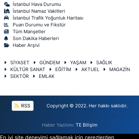
İstanbul Hava Durumu
İstanbul Namaz Vakitleri
İstanbul Trafik Yoğunluk Haritası
Puan Durumu ve Fikstür
Tüm Manşetler
Son Dakika Haberleri
Haber Arşivi
SİYASET
GÜNDEM
YAŞAM
SAĞLIK
KÜLTÜR SANAT
EĞİTİM
AKTUEL
MAGAZİN
SEKTÖR
EMLAK
RSS
Copyright © 2022. Her hakkı saklıdır.
Haber Yazılımı:
TE Bilişim
En iyi site deneyimi sağlamak için çerezlerden