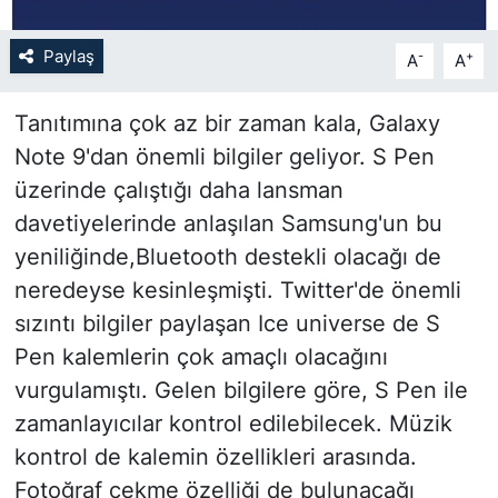
SİYASET
Paylaş
-
+
A
A
SON DAKİKA HABERİ
Tanıtımına çok az bir zaman kala, Galaxy
Note 9'dan önemli bilgiler geliyor. S Pen
SPOR
üzerinde çalıştığı daha lansman
davetiyelerinde anlaşılan Samsung'un bu
TEKNOLOJİ
yeniliğinde,Bluetooth destekli olacağı de
TÜRKİYE VE DÜNYA GÜNDEMİ
neredeyse kesinleşmişti. Twitter'de önemli
sızıntı bilgiler paylaşan Ice universe de S
VİDEO GALERİ
Pen kalemlerin çok amaçlı olacağını
vurgulamıştı. Gelen bilgilere göre, S Pen ile
YAŞAM
zamanlayıcılar kontrol edilebilecek. Müzik
kontrol de kalemin özellikleri arasında.
Fotoğraf çekme özelliği de bulunacağı