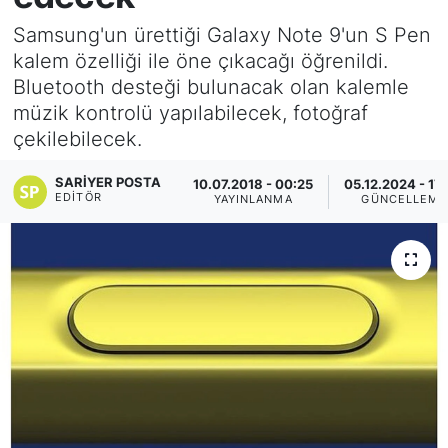
Samsung'un ürettiği Galaxy Note 9'un S Pen
KÖŞE YAZILARI
kalem özelliği ile öne çıkacağı öğrenildi.
Bluetooth desteği bulunacak olan kalemle
KÖŞE YAZILARI (Arşiv)
müzik kontrolü yapılabilecek, fotoğraf
çekilebilecek.
KÜLTÜR SANAT
SARIYER POSTA
10.07.2018 - 00:25
05.12.2024 - 17
MAGAZİN
EDITÖR
YAYINLANMA
GÜNCELLEME
RÖPORTAJ
SAĞLIK
SARIYER HABERLERİ
SARIYER İMAR BARIŞI
SEKTÖR