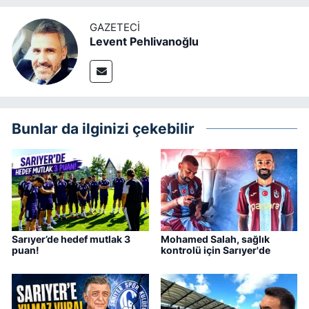
GAZETECI
Levent Pehlivanoğlu
Bunlar da ilginizi çekebilir
Sarıyer’de hedef mutlak 3
Mohamed Salah, sağlık
puan!
kontrolü için Sarıyer'de