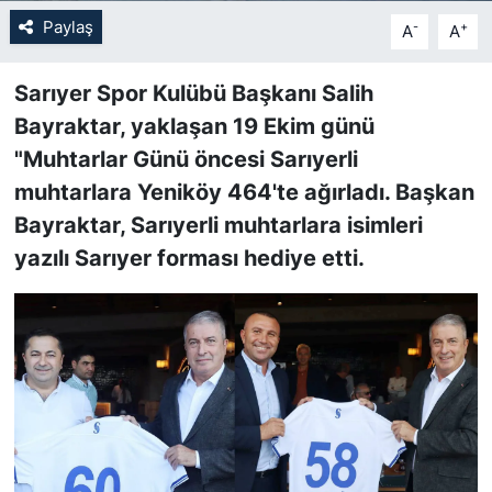
Paylaş
-
+
A
A
SİYASET
Sarıyer Spor Kulübü Başkanı Salih
SON DAKİKA HABERİ
Bayraktar, yaklaşan 19 Ekim günü
"Muhtarlar Günü öncesi Sarıyerli
SPOR
muhtarlara Yeniköy 464'te ağırladı. Başkan
TEKNOLOJİ
Bayraktar, Sarıyerli muhtarlara isimleri
yazılı Sarıyer forması hediye etti.
TÜRKİYE VE DÜNYA GÜNDEMİ
VİDEO GALERİ
YAŞAM