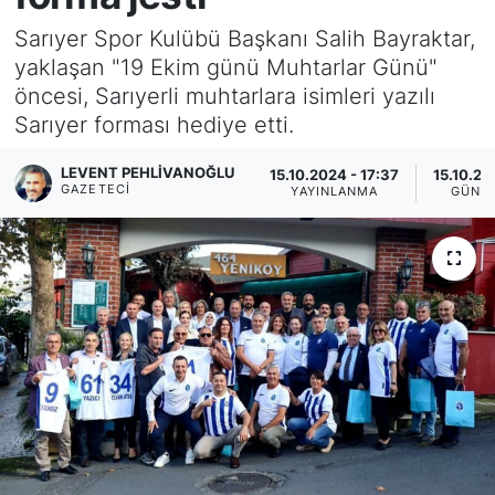
Sarıyer Spor Kulübü Başkanı Salih Bayraktar,
KÖŞE YAZILARI
yaklaşan "19 Ekim günü Muhtarlar Günü"
öncesi, Sarıyerli muhtarlara isimleri yazılı
KÖŞE YAZILARI (Arşiv)
Sarıyer forması hediye etti.
KÜLTÜR SANAT
LEVENT PEHLIVANOĞLU
15.10.2024 - 17:37
15.10.20
GAZETECI
YAYINLANMA
GÜNC
MAGAZİN
RÖPORTAJ
SAĞLIK
SARIYER HABERLERİ
SARIYER İMAR BARIŞI
SEKTÖR