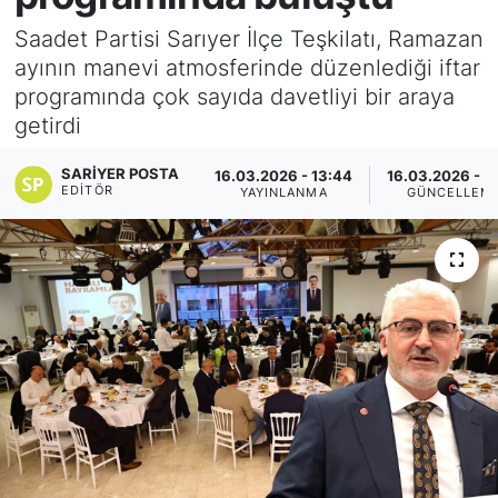
Saadet Partisi Sarıyer İlçe Teşkilatı, Ramazan
KÖŞE YAZILARI
ayının manevi atmosferinde düzenlediği iftar
programında çok sayıda davetliyi bir araya
KÖŞE YAZILARI (Arşiv)
getirdi
KÜLTÜR SANAT
SARIYER POSTA
16.03.2026 - 13:44
16.03.2026 - 1
EDITÖR
YAYINLANMA
GÜNCELLEM
MAGAZİN
RÖPORTAJ
SAĞLIK
SARIYER HABERLERİ
SARIYER İMAR BARIŞI
SEKTÖR