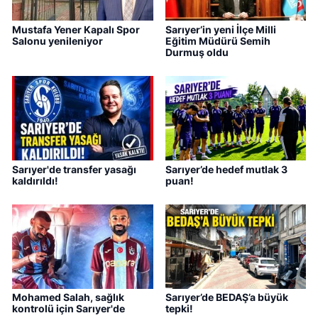
Mustafa Yener Kapalı Spor
Sarıyer’in yeni İlçe Milli
Salonu yenileniyor
Eğitim Müdürü Semih
Durmuş oldu
Sarıyer'de transfer yasağı
Sarıyer’de hedef mutlak 3
kaldırıldı!
puan!
Mohamed Salah, sağlık
Sarıyer’de BEDAŞ’a büyük
kontrolü için Sarıyer'de
tepki!