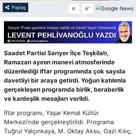
Paylaş
-
+
A
A
SİYASET
SON DAKİKA HABERİ
SPOR
Saadet Partisi Sarıyer İlçe Teşkilatı,
TEKNOLOJİ
Ramazan ayının manevi atmosferinde
düzenlediği iftar programında çok sayıda
TÜRKİYE VE DÜNYA GÜNDEMİ
davetliyi bir araya getirdi. Yoğun katılımla
gerçekleşen programda birlik, beraberlik
VİDEO GALERİ
ve kardeşlik mesajları verildi.
YAŞAM
İftar programı, Yaşar Kemal Kültür
Merkezi’nde gerçekleştirildi. Programa
Tuğrul Yalçınkaya, M. Oktay Aksu, Gazi Kılıç,