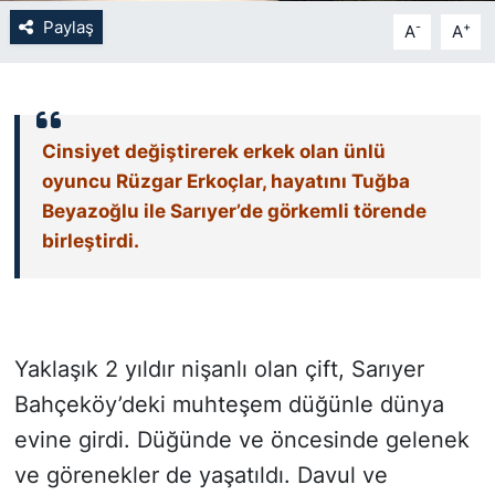
Paylaş
-
+
A
A
SİYASET
SON DAKİKA HABERİ
Cinsiyet değiştirerek erkek olan ünlü
SPOR
oyuncu Rüzgar Erkoçlar, hayatını Tuğba
Beyazoğlu ile Sarıyer’de görkemli törende
TEKNOLOJİ
birleştirdi.
TÜRKİYE VE DÜNYA GÜNDEMİ
VİDEO GALERİ
Yaklaşık 2 yıldır nişanlı olan çift, Sarıyer
YAŞAM
Bahçeköy’deki muhteşem düğünle dünya
evine girdi. Düğünde ve öncesinde gelenek
ve görenekler de yaşatıldı. Davul ve