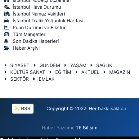
İstanbul Nöbetçi Eczaneler
İstanbul Hava Durumu
İstanbul Namaz Vakitleri
İstanbul Trafik Yoğunluk Haritası
Puan Durumu ve Fikstür
Tüm Manşetler
Son Dakika Haberleri
Haber Arşivi
SİYASET
GÜNDEM
YAŞAM
SAĞLIK
KÜLTÜR SANAT
EĞİTİM
AKTUEL
MAGAZİN
SEKTÖR
EMLAK
RSS
Copyright © 2022. Her hakkı saklıdır.
Haber Yazılımı:
TE Bilişim