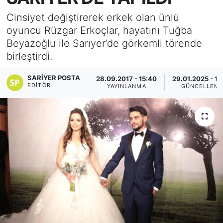
Cinsiyet değiştirerek erkek olan ünlü
KÖŞE YAZILARI
oyuncu Rüzgar Erkoçlar, hayatını Tuğba
Beyazoğlu ile Sarıyer’de görkemli törende
KÖŞE YAZILARI (Arşiv)
birleştirdi.
KÜLTÜR SANAT
SARIYER POSTA
28.09.2017 - 15:40
29.01.2025 - 14
EDITÖR
YAYINLANMA
GÜNCELLEM
MAGAZİN
RÖPORTAJ
SAĞLIK
SARIYER HABERLERİ
SARIYER İMAR BARIŞI
SEKTÖR