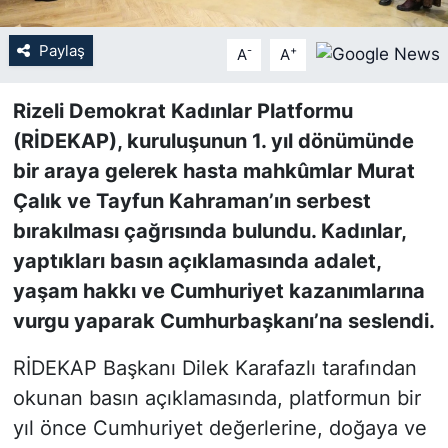
SİYASET
Paylaş
-
+
A
A
SON DAKİKA HABERİ
Rizeli Demokrat Kadınlar Platformu
(RİDEKAP), kuruluşunun 1. yıl dönümünde
SPOR
bir araya gelerek hasta mahkûmlar Murat
Çalık ve Tayfun Kahraman’ın serbest
TEKNOLOJİ
bırakılması çağrısında bulundu. Kadınlar,
TÜRKİYE VE DÜNYA GÜNDEMİ
yaptıkları basın açıklamasında adalet,
yaşam hakkı ve Cumhuriyet kazanımlarına
VİDEO GALERİ
vurgu yaparak Cumhurbaşkanı’na seslendi.
YAŞAM
RİDEKAP Başkanı Dilek Karafazlı tarafından
okunan basın açıklamasında, platformun bir
yıl önce Cumhuriyet değerlerine, doğaya ve