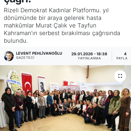
Rizeli Demokrat Kadınlar Platformu. yıl
KÖŞE YAZILARI
dönümünde bir araya gelerek hasta
mahkûmlar Murat Çalık ve Tayfun
KÖŞE YAZILARI (Arşiv)
Kahraman’ın serbest bırakılması çağrısında
bulundu.
KÜLTÜR SANAT
LEVENT PEHLIVANOĞLU
29.01.2026 - 18:38
4
MAGAZİN
GAZETECI
YAYINLANMA
PAYLAŞ
RÖPORTAJ
SAĞLIK
SARIYER HABERLERİ
SARIYER İMAR BARIŞI
SEKTÖR