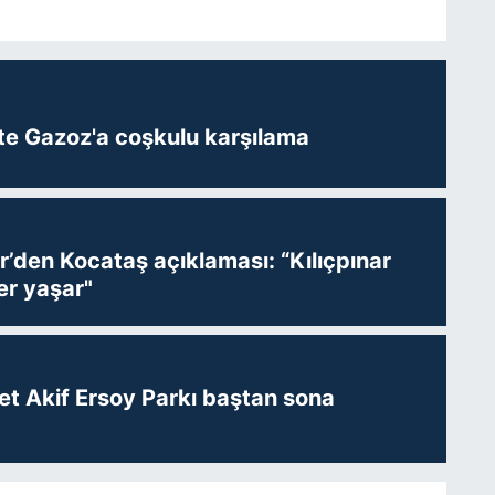
te Gazoz'a coşkulu karşılama
r’den Kocataş açıklaması: “Kılıçpınar
er yaşar"
t Akif Ersoy Parkı baştan sona