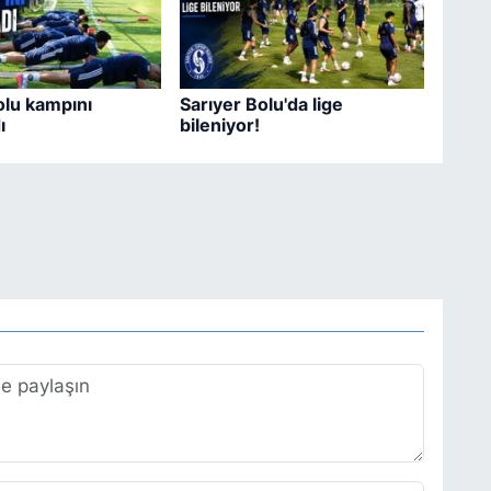
olu kampını
Sarıyer Bolu'da lige
ı
bileniyor!