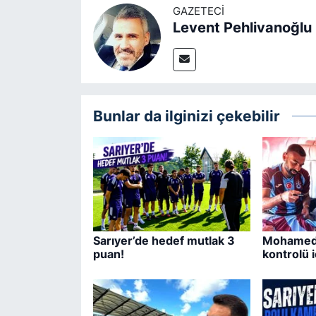
GAZETECI
Levent Pehlivanoğlu
Bunlar da ilginizi çekebilir
Sarıyer’de hedef mutlak 3
Mohamed 
puan!
kontrolü i