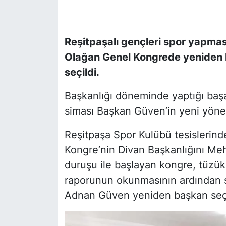
SİYASET
Reşitpaşalı gençleri spor yapma
SON DAKİKA HABERİ
Olağan Genel Kongrede yeniden 
seçildi.
SPOR
Başkanlığı döneminde yaptığı başarı
TEKNOLOJİ
siması Başkan Güven’in yeni yönet
TÜRKİYE VE DÜNYA GÜNDEMİ
Reşitpaşa Spor Kulübü tesislerind
Kongre’nin Divan Başkanlığını Mehm
VİDEO GALERİ
duruşu ile başlayan kongre, tüzük 
YAŞAM
raporunun okunmasının ardından seç
Adnan Güven yeniden başkan seçi