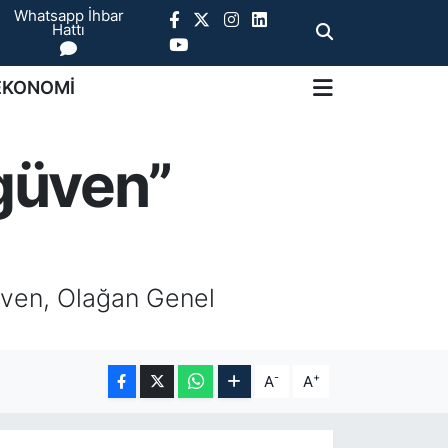
Whatsapp İhbar
Hattı
EKONOMİ
güven”
üven, Olağan Genel
-
+
A
A