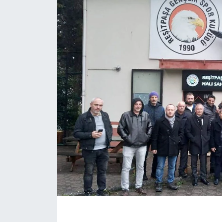
KÖŞE YAZILARI
KÖŞE YAZILARI (Arşiv)
KÜLTÜR SANAT
MAGAZİN
RÖPORTAJ
SAĞLIK
SARIYER HABERLERİ
SARIYER İMAR BARIŞI
SEKTÖR