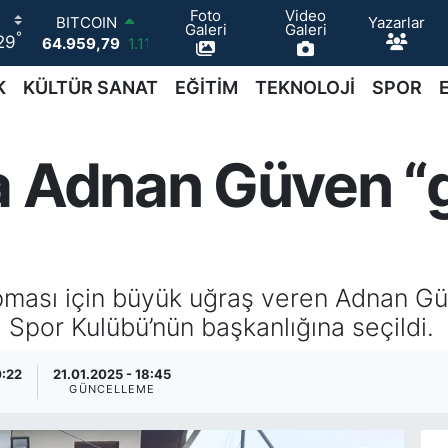
Foto
Video
Yazarlar
DOLAR
Galeri
Galeri
°
29
47,7436
0.18
EURO
55,2510
0.32
K
KÜLTÜR SANAT
EĞİTİM
TEKNOLOJİ
SPOR
STERLİN
64,4811
0.38
GRAM ALTIN
a Adnan Güven “
6660.55
0.03
BİST100
13.779
-14
BITCOIN
64.959,79
1.11
apması için büyük uğraş veren Adnan G
Spor Kulübü’nün başkanlığına seçildi.
0:22
21.01.2025 - 18:45
GÜNCELLEME