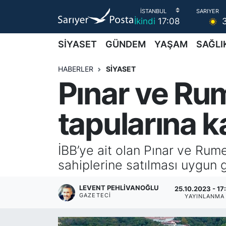
İkindi
17:08
AKTUEL
İstanbul Nöbetçi Eczaneler
SİYASET
GÜNDEM
YAŞAM
SAĞLI
ALT MANŞETLER
İstanbul Hava Durumu
HABERLER
SİYASET
Pınar ve Rum
EĞİTİM
İstanbul Namaz Vakitleri
tapularına 
EKONOMİ
İstanbul Trafik Yoğunluk Haritası
EMLAK
Süper Lig Puan Durumu ve Fikstür
İBB’ye ait olan Pınar ve Rume
sahiplerine satılması uygun 
FOTO GALERİ
Tüm Manşetler
LEVENT PEHLIVANOĞLU
25.10.2023 - 17
GÜNCEL HABERLER
Son Dakika Haberleri
GAZETECI
YAYINLANMA
GÜNDEM
Haber Arşivi