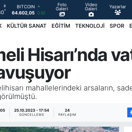
Foto
Video
Yazarlar
DOLAR
Galeri
Galeri
°
30
47,5986
0.06
EURO
55,0700
0.1
K
KÜLTÜR SANAT
EĞİTİM
TEKNOLOJİ
SPOR
STERLİN
64,2438
0.21
GRAM ALTIN
eli Hisarı’nda v
6518.23
0.39
BİST100
13.768
48
kavuşuyor
BITCOIN
64.602,05
0.69
lihisarı mahallelerindeki arsaların, sa
görülmüştü.
:05
25.10.2023 - 17:54
24
GÜNCELLEME
PAYLAŞIM