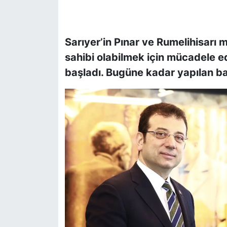
SİYASET
Sarıyer’in Pınar ve Rumelihisarı 
SON DAKİKA HABERİ
sahibi olabilmek için mücadele e
başladı. Bugüne kadar yapılan baş
SPOR
TEKNOLOJİ
TÜRKİYE VE DÜNYA GÜNDEMİ
VİDEO GALERİ
YAŞAM