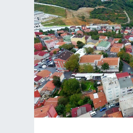
KÖŞE YAZILARI
KÖŞE YAZILARI (Arşiv)
KÜLTÜR SANAT
MAGAZİN
RÖPORTAJ
SAĞLIK
SARIYER HABERLERİ
SARIYER İMAR BARIŞI
SEKTÖR