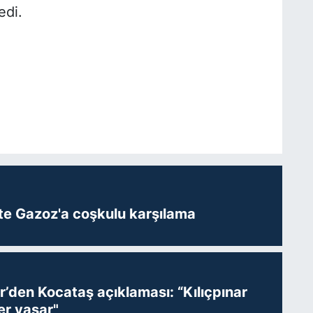
edi.
te Gazoz'a coşkulu karşılama
r’den Kocataş açıklaması: “Kılıçpınar
er yaşar"