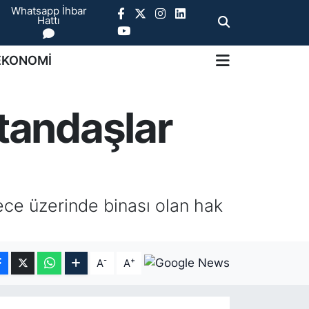
Whatsapp İhbar
Hattı
EKONOMİ
atandaşlar
dece üzerinde binası olan hak
-
+
A
A