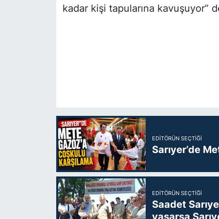
kadar kişi tapularına kavuşuyor” d
EDITÖRÜN SEÇTIĞI
Sarıyer’de Me
EDITÖRÜN SEÇTIĞI
Saadet Sarıye
yaşarsa Sarıy