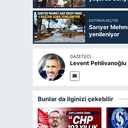
EDITÖRÜN SEÇTIĞI
Sarıyer Mehme
yenileniyor
GAZETECI
Levent Pehlivanoğlu
Bunlar da ilginizi çekebilir