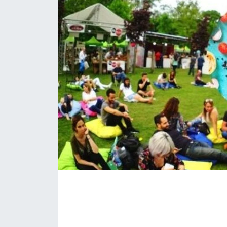
KÖŞE YAZILARI
KÖŞE YAZILARI (Arşiv)
KÜLTÜR SANAT
MAGAZİN
RÖPORTAJ
SAĞLIK
SARIYER HABERLERİ
SARIYER İMAR BARIŞI
SEKTÖR