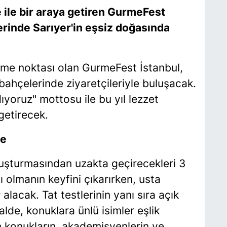
ile bir araya getiren GurmeFest
hlerinde Sarıyer'in eşsiz doğasında
şme noktası olan GurmeFest İstanbul,
ahçelerinde ziyaretçileriyle buluşacak.
ıyoruz" mottosu ile bu yıl lezzet
getirecek.
ce
oşuşturmasından uzakta geçirecekleri 3
olmanın keyfini çıkarırken, usta
alacak. Tat testlerinin yanı sıra açık
alde, konuklara ünlü isimler eşlik
 konukların, akademisyenlerin ve