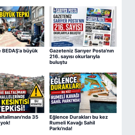
e BEDAŞ’a büyük
Gazeteniz Sarıyer Posta'nın
216. sayısı okurlarıyla
buluştu
ltalimanı'nda 35
Eğlence Durakları bu kez
 yok!
Rumeli Kavağı Sahil
Parkı'nda!