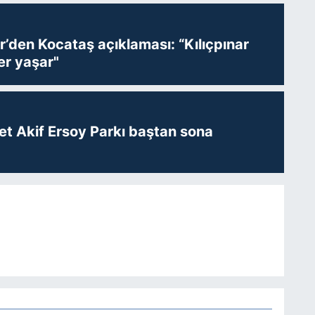
r’den Kocataş açıklaması: “Kılıçpınar
er yaşar"
t Akif Ersoy Parkı baştan sona