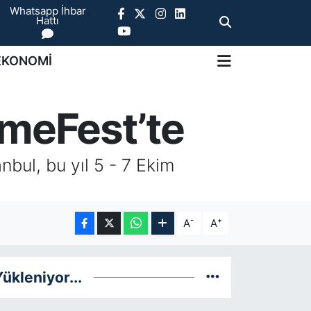
Whatsapp İhbar
Hattı
EKONOMİ
rmeFest’te
bul, bu yıl 5 - 7 Ekim
-
+
A
A
ükleniyor...