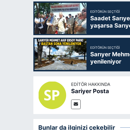
EDITÖRÜN SEÇTIĞI
Saadet Sarıye
yaşarsa Sarıy
EDITÖRÜN SEÇTIĞI
Sarıyer Mehme
yenileniyor
EDITÖR HAKKINDA
Sariyer Posta
Bunlar da ilginizi çekebilir