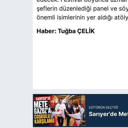
şeflerin düzenlediği panel ve söyl
önemli isimlerinin yer aldığı atöl
Haber: Tuğba ÇELİK
EDITÖRÜN SEÇTIĞI
Sarıyer’de Me