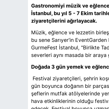
Gastronomiyi müzik ve eğlence 
SİYASET
İstanbul, bu yıl 5 - 7 Ekim tari
ziyaretçilerini ağırlayacak.
SON DAKİKA HABERİ
Müzik, eğlence ve lezzetin birle
SPOR
bu sene Sarıyer’in EventGarden b
GurmeFest İstanbul, "Birlikte Tad
TEKNOLOJİ
severleri aynı masada bir araya 
TÜRKİYE VE DÜNYA GÜNDEMİ
Doğada 3 gün yemek ve eğlen
VİDEO GALERİ
Festival ziyaretçileri, şehrin k
gün boyunca doğanın bir parçası 
YAŞAM
şeflerin mutfak atölyelerinde yer 
hava etkinliklerinin olduğu festiv
edecek. Festival boyunca uzman