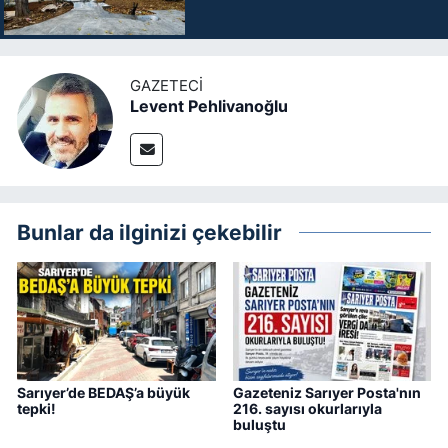
GAZETECI
Levent Pehlivanoğlu
Bunlar da ilginizi çekebilir
Sarıyer’de BEDAŞ’a büyük
Gazeteniz Sarıyer Posta'nın
tepki!
216. sayısı okurlarıyla
buluştu