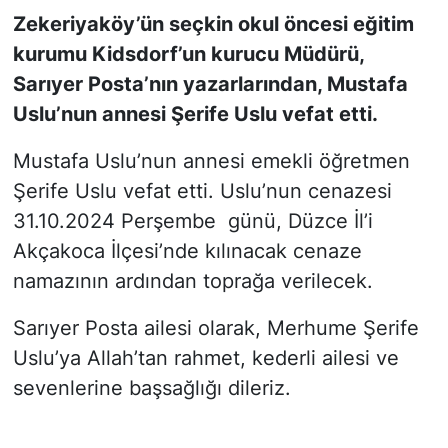
Zekeriyaköy’ün seçkin okul öncesi eğitim
SİYASET
kurumu Kidsdorf’un kurucu Müdürü,
Sarıyer Posta’nın yazarlarından, Mustafa
SON DAKİKA HABERİ
Uslu’nun annesi Şerife Uslu vefat etti.
SPOR
Mustafa Uslu’nun annesi emekli öğretmen
Şerife Uslu vefat etti. Uslu’nun cenazesi
TEKNOLOJİ
31.10.2024 Perşembe günü, Düzce İl’i
Akçakoca İlçesi’nde kılınacak cenaze
TÜRKİYE VE DÜNYA GÜNDEMİ
namazının ardından toprağa verilecek.
VİDEO GALERİ
Sarıyer Posta ailesi olarak, Merhume Şerife
YAŞAM
Uslu’ya Allah’tan rahmet, kederli ailesi ve
sevenlerine başsağlığı dileriz.