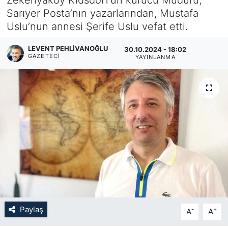
Sarıyer Posta’nın yazarlarından, Mustafa
KÖŞE YAZILARI
Uslu’nun annesi Şerife Uslu vefat etti.
KÖŞE YAZILARI (Arşiv)
LEVENT PEHLIVANOĞLU
30.10.2024 - 18:02
GAZETECI
YAYINLANMA
KÜLTÜR SANAT
MAGAZİN
RÖPORTAJ
SAĞLIK
SARIYER HABERLERİ
SARIYER İMAR BARIŞI
Paylaş
-
+
A
A
SEKTÖR