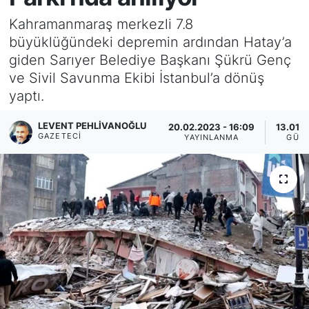
Kahramanmaraş merkezli 7.8
KÖŞE YAZILARI
büyüklüğündeki depremin ardından Hatay’a
giden Sarıyer Belediye Başkanı Şükrü Genç
KÖŞE YAZILARI (Arşiv)
ve Sivil Savunma Ekibi İstanbul’a dönüş
yaptı.
KÜLTÜR SANAT
LEVENT PEHLIVANOĞLU
20.02.2023 - 16:09
13.01.2
MAGAZİN
GAZETECI
YAYINLANMA
GÜN
RÖPORTAJ
SAĞLIK
SARIYER HABERLERİ
SARIYER İMAR BARIŞI
SEKTÖR