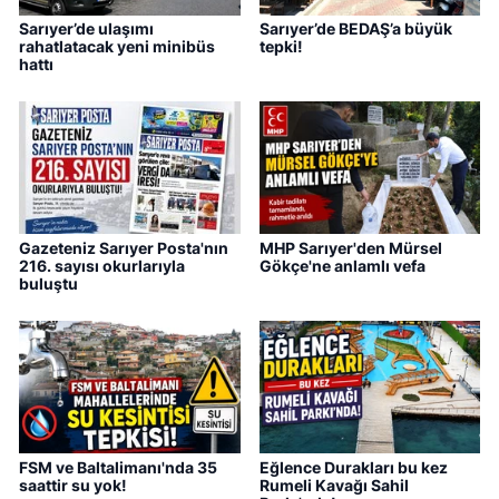
Sarıyer’de ulaşımı
Sarıyer’de BEDAŞ’a büyük
rahatlatacak yeni minibüs
tepki!
hattı
Gazeteniz Sarıyer Posta'nın
MHP Sarıyer'den Mürsel
216. sayısı okurlarıyla
Gökçe'ne anlamlı vefa
buluştu
FSM ve Baltalimanı'nda 35
Eğlence Durakları bu kez
saattir su yok!
Rumeli Kavağı Sahil