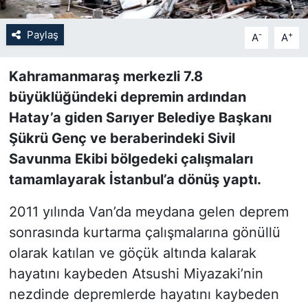
SİYASET
Paylaş
-
+
A
A
SON DAKİKA HABERİ
Kahramanmaraş merkezli 7.8
büyüklüğündeki depremin ardından
SPOR
Hatay’a giden Sarıyer Belediye Başkanı
Şükrü Genç ve beraberindeki Sivil
TEKNOLOJİ
Savunma Ekibi bölgedeki çalışmaları
TÜRKİYE VE DÜNYA GÜNDEMİ
tamamlayarak İstanbul’a dönüş yaptı.
VİDEO GALERİ
2011 yılında Van’da meydana gelen deprem
sonrasında kurtarma çalışmalarına gönüllü
YAŞAM
olarak katılan ve göçük altında kalarak
hayatını kaybeden Atsushi Miyazaki’nin
nezdinde depremlerde hayatını kaybeden