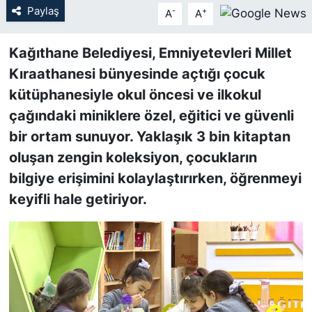
Paylaş
-
+
A
A
SİYASET
Kağıthane Belediyesi, Emniyetevleri Millet
SON DAKİKA HABERİ
Kıraathanesi bünyesinde açtığı çocuk
kütüphanesiyle okul öncesi ve ilkokul
SPOR
çağındaki miniklere özel, eğitici ve güvenli
bir ortam sunuyor. Yaklaşık 3 bin kitaptan
TEKNOLOJİ
oluşan zengin koleksiyon, çocukların
TÜRKİYE VE DÜNYA GÜNDEMİ
bilgiye erişimini kolaylaştırırken, öğrenmeyi
keyifli hale getiriyor.
VİDEO GALERİ
YAŞAM