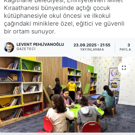
Kıraathanesi bünyesinde açtığı çocuk
KÖŞE YAZILARI
kütüphanesiyle okul öncesi ve ilkokul
çağındaki miniklere özel, eğitici ve güvenli
KÖŞE YAZILARI (Arşiv)
bir ortam sunuyor.
KÜLTÜR SANAT
LEVENT PEHLIVANOĞLU
23.09.2025 - 21:55
3
GAZETECI
YAYINLANMA
PAYLAŞ
MAGAZİN
RÖPORTAJ
SAĞLIK
SARIYER HABERLERİ
SARIYER İMAR BARIŞI
SEKTÖR