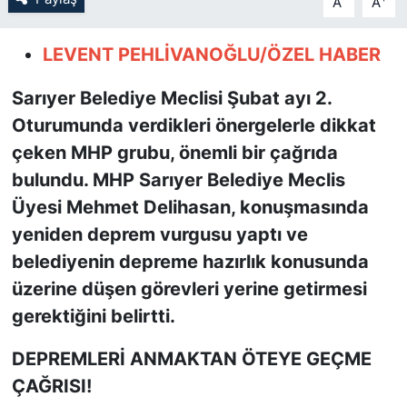
A
A
SİYASET
LEVENT PEHLİVANOĞLU/ÖZEL HABER
SON DAKİKA HABERİ
Sarıyer Belediye Meclisi Şubat ayı 2.
Oturumunda verdikleri önergelerle dikkat
SPOR
çeken MHP grubu, önemli bir çağrıda
bulundu. MHP Sarıyer Belediye Meclis
TEKNOLOJİ
Üyesi Mehmet Delihasan, konuşmasında
TÜRKİYE VE DÜNYA GÜNDEMİ
yeniden deprem vurgusu yaptı ve
belediyenin depreme hazırlık konusunda
VİDEO GALERİ
üzerine düşen görevleri yerine getirmesi
gerektiğini belirtti.
YAŞAM
DEPREMLERİ ANMAKTAN ÖTEYE GEÇME
ÇAĞRISI!