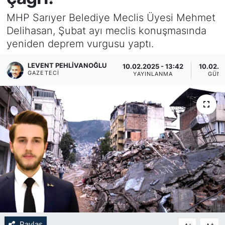
MHP Sarıyer Belediye Meclis Üyesi Mehmet
KÖŞE YAZILARI
Delihasan, Şubat ayı meclis konuşmasında
yeniden deprem vurgusu yaptı.
KÖŞE YAZILARI (Arşiv)
LEVENT PEHLIVANOĞLU
10.02.2025 - 13:42
10.02.2
KÜLTÜR SANAT
GAZETECI
YAYINLANMA
GÜN
MAGAZİN
RÖPORTAJ
SAĞLIK
SARIYER HABERLERİ
SARIYER İMAR BARIŞI
SEKTÖR
Paylaş
-
+