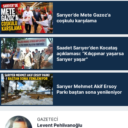
Sarıyer’de Mete Gazoz'a
coşkulu karşılama
Saadet Sarıyer’den Kocataş
açıklaması: “Kılıçpınar yaşarsa
Sarıyer yaşar"
Sarıyer Mehmet Akif Ersoy
Parkı baştan sona yenileniyor
GAZETECI
Levent Pehlivanoğlu