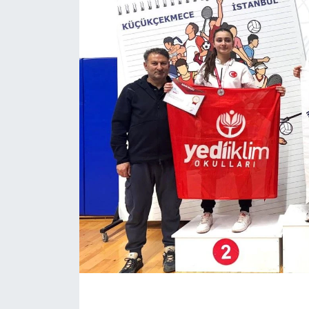
KÖŞE YAZILARI
KÖŞE YAZILARI (Arşiv)
KÜLTÜR SANAT
MAGAZİN
RÖPORTAJ
SAĞLIK
SARIYER HABERLERİ
SARIYER İMAR BARIŞI
SEKTÖR