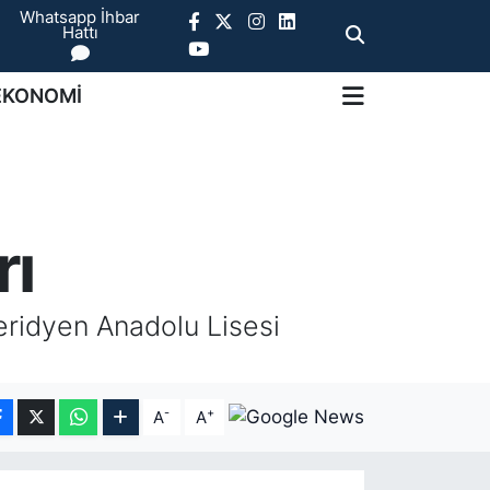
Whatsapp İhbar
Hattı
EKONOMİ
rı
eridyen Anadolu Lisesi
-
+
A
A