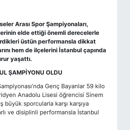
seler Arası Spor Şampiyonaları,
rinin elde ettiği önemli derecelerle
rdikleri üstün performansla dikkat
ını hem de ilçelerini İstanbul çapında
rur yaşattı.
BUL ŞAMPİYONU OLDU
 Şampiyonası’nda Genç Bayanlar 59 kilo
idyen Anadolu Lisesi öğrencisi Sinem
ş büyük sporcularla karşı karşıya
lı ve disiplinli performansla İstanbul