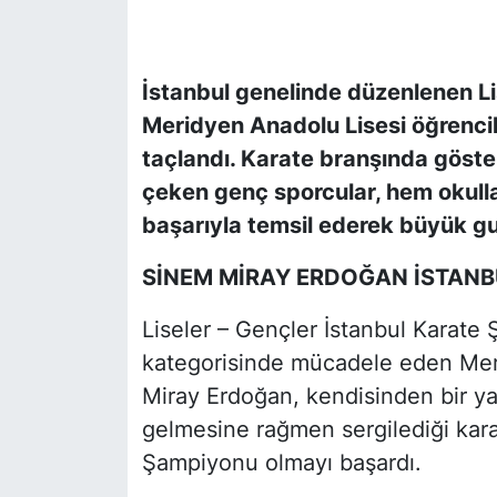
SİYASET
İstanbul genelinde düzenlenen Li
SON DAKİKA HABERİ
Meridyen Anadolu Lisesi öğrencile
taçlandı. Karate branşında göste
SPOR
çeken genç sporcular, hem okullar
TEKNOLOJİ
başarıyla temsil ederek büyük gu
SİNEM MİRAY ERDOĞAN İSTAN
TÜRKİYE VE DÜNYA GÜNDEMİ
Liseler – Gençler İstanbul Karate
VİDEO GALERİ
kategorisinde mücadele eden Mer
YAŞAM
Miray Erdoğan, kendisinden bir ya
gelmesine rağmen sergilediği karar
Şampiyonu olmayı başardı.