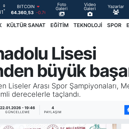
Foto
Video
Yazarlar
DOLAR
Galeri
Galeri
°
31
47,7069
0.17
EURO
55,0265
0.01
K
KÜLTÜR SANAT
EĞİTİM
TEKNOLOJİ
SPOR
STERLİN
64,1897
0.02
GRAM ALTIN
adolu Lisesi
6618.49
2.12
BİST100
13.887
64
’nden büyük başa
BITCOIN
64.360,53
-0.76
en Liseler Arası Spor Şampiyonaları, M
emli derecelerle taçlandı.
22.01.2026 - 19:46
4
GÜNCELLEME
PAYLAŞIM