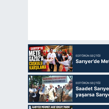
EDITÖRÜN SEÇTIĞI
Sarıyer’de Me
EDITÖRÜN SEÇTIĞI
Saadet Sarıye
yaşarsa Sarıy