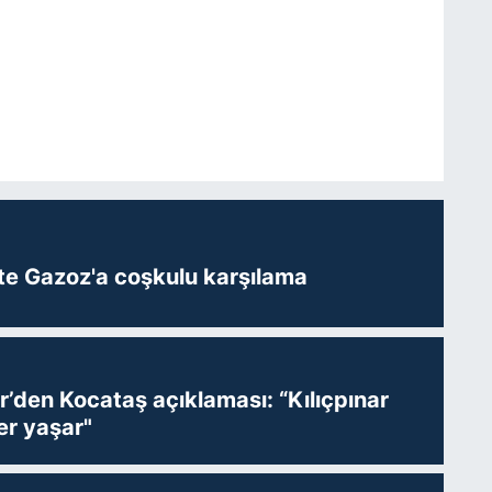
te Gazoz'a coşkulu karşılama
r’den Kocataş açıklaması: “Kılıçpınar
er yaşar"