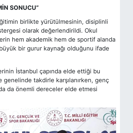
ZMİN SONUCU”
timin birlikte yürütülmesinin, disiplinli
ergesi olarak değerlendirildi. Okul
lerin hem akademik hem de sportif alanda
n büyük bir gurur kaynağı olduğunu ifade
inin İstanbul çapında elde ettiği bu
çe genelinde takdirle karşılanırken, genç
da da önemli dereceler elde etmesi