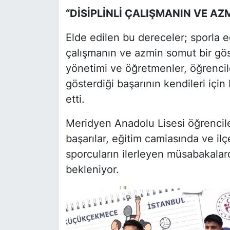
“DİSİPLİNLİ ÇALIŞMANIN VE A
Elde edilen bu dereceler; sporla eği
çalışmanın ve azmin somut bir göst
yönetimi ve öğretmenler, öğrenci
gösterdiği başarının kendileri içi
etti.
Meridyen Anadolu Lisesi öğrenciler
başarılar, eğitim camiasında ve il
sporcuların ilerleyen müsabakalar
bekleniyor.