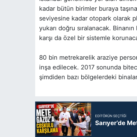
kadar bütün birimler buraya taşın
seviyesine kadar otopark olarak pl
yukarı doğru sıralanacak. Binanın 
karşı da özel bir sistemle korunaca
80 bin metrekarelik araziye persone
inşa edilecek. 2017 sonunda bitec
şimdiden bazı bölgelerdeki binaları
EDITÖRÜN SEÇTIĞI
Sarıyer’de Me