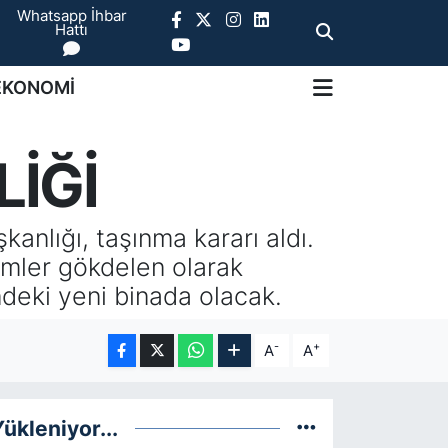
Whatsapp İhbar
Hattı
EKONOMİ
İĞİ
kanlığı, taşınma kararı aldı.
imler gökdelen olarak
deki yeni binada olacak.
-
+
A
A
ükleniyor...