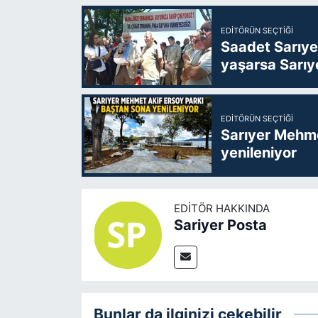
EDITÖRÜN SEÇTIĞI
Saadet Sarıye
yaşarsa Sarıy
EDITÖRÜN SEÇTIĞI
Sarıyer Mehme
yenileniyor
EDITÖR HAKKINDA
Sariyer Posta
Bunlar da ilginizi çekebilir