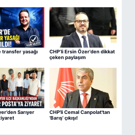
e transfer yasağı
CHP’li Ersin Özer'den dikkat
çeken paylaşım
er'den Sarıyer
CHP'li Cemal Canpolat'tan
ziyaret
'Barış' çıkışı!