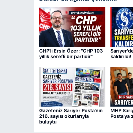
CHP'li Ersin Özer: "CHP 103
Sarıyer'd
yıllık şerefli bir partidir"
kaldırıldı!
Gazeteniz Sarıyer Posta'nın
MHP Sarıy
216. sayısı okurlarıyla
Posta'ya 
buluştu