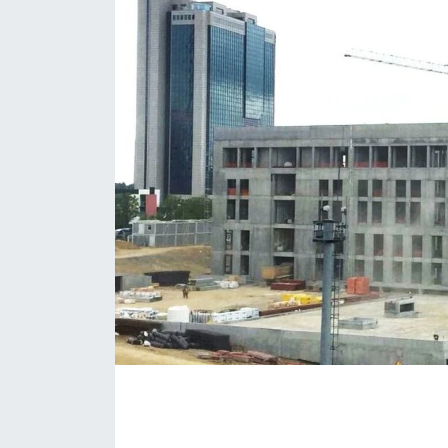
KÖŞE YAZILARI
KÖŞE YAZILARI (Arşiv)
KÜLTÜR SANAT
MAGAZİN
RÖPORTAJ
SAĞLIK
SARIYER HABERLERİ
SARIYER İMAR BARIŞI
SEKTÖR