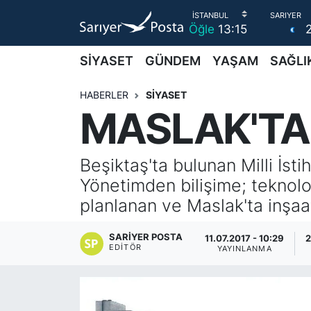
Öğle
13:15
AKTUEL
İstanbul Nöbetçi Eczaneler
SİYASET
GÜNDEM
YAŞAM
SAĞLI
ALT MANŞETLER
İstanbul Hava Durumu
HABERLER
SİYASET
MASLAK'TA 
EĞİTİM
İstanbul Namaz Vakitleri
EKONOMİ
İstanbul Trafik Yoğunluk Haritası
Beşiktaş'ta bulunan Milli İsti
Yönetimden bilişime; teknol
EMLAK
Süper Lig Puan Durumu ve Fikstür
planlanan ve Maslak'ta inşa
FOTO GALERİ
Tüm Manşetler
SARIYER POSTA
11.07.2017 - 10:29
2
EDITÖR
YAYINLANMA
GÜNCEL HABERLER
Son Dakika Haberleri
GÜNDEM
Haber Arşivi