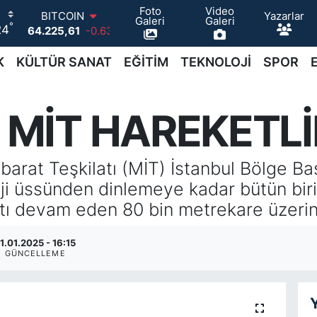
Foto
Video
Yazarlar
BITCOIN
Galeri
Galeri
°
24
64.225,61
-0.63
DOLAR
47,6704
0
K
KÜLTÜR SANAT
EĞİTİM
TEKNOLOJİ
SPOR
EURO
55,0406
-0.08
STERLİN
MİT HAREKETLİL
64,2143
0
GRAM ALTIN
6510.40
0.45
hbarat Teşkilatı (MİT) İstanbul Bölge Baş
BİST100
13.799
70
oji üssünden dinlemeye kadar bütün bir
atı devam eden 80 bin metrekare üzerin
1.01.2025 - 16:15
GÜNCELLEME
Y