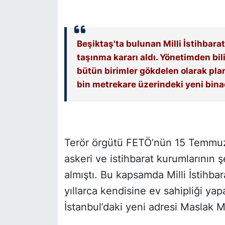
SİYASET
Beşiktaş'ta bulunan Milli İstihbarat
SON DAKİKA HABERİ
taşınma kararı aldı. Yönetimden bi
bütün birimler gökdelen olarak pl
SPOR
bin metrekare üzerindeki yeni bina
TEKNOLOJİ
TÜRKİYE VE DÜNYA GÜNDEMİ
Terör örgütü FETÖ’nün 15 Temmuz
VİDEO GALERİ
askeri ve istihbarat kurumlarının ş
almıştı. Bu kapsamda Milli İstihbar
YAŞAM
yıllarca kendisine ev sahipliği yap
İstanbul’daki yeni adresi Maslak M