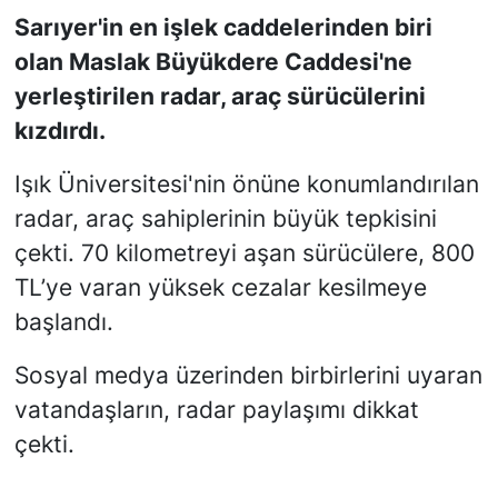
Sarıyer'in en işlek caddelerinden biri
SİYASET
olan Maslak Büyükdere Caddesi'ne
yerleştirilen radar, araç sürücülerini
SON DAKİKA HABERİ
kızdırdı.
SPOR
Işık Üniversitesi'nin önüne konumlandırılan
radar, araç sahiplerinin büyük tepkisini
TEKNOLOJİ
çekti. 70 kilometreyi aşan sürücülere, 800
TÜRKİYE VE DÜNYA GÜNDEMİ
TL’ye varan yüksek cezalar kesilmeye
başlandı.
VİDEO GALERİ
Sosyal medya üzerinden birbirlerini uyaran
YAŞAM
vatandaşların, radar paylaşımı dikkat
çekti.