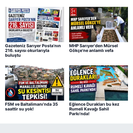
Gazeteniz Sarıyer Posta'nın
MHP Sarıyer'den Mürsel
216. sayısı okurlarıyla
Gökçe'ne anlamlı vefa
buluştu
FSM ve Baltalimanı'nda 35
Eğlence Durakları bu kez
saattir su yok!
Rumeli Kavağı Sahil
Parkı'nda!