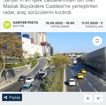
Maslak Büyükdere Caddesi'ne yerleştirilen
KÖŞE YAZILARI
radar, araç sürücülerini kızdırdı.
KÖŞE YAZILARI (Arşiv)
SARIYER POSTA
10.05.2022 - 10:05
11.01.2025 - 13
EDITÖR
YAYINLANMA
GÜNCELLEME
KÜLTÜR SANAT
MAGAZİN
RÖPORTAJ
SAĞLIK
SARIYER HABERLERİ
SARIYER İMAR BARIŞI
Paylaş
-
+
A
A
SEKTÖR