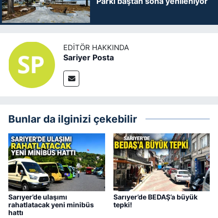
Parkı baştan sona yenileniyor
EDITÖR HAKKINDA
Sariyer Posta
Bunlar da ilginizi çekebilir
Sarıyer’de ulaşımı
Sarıyer’de BEDAŞ’a büyük
rahatlatacak yeni minibüs
tepki!
hattı