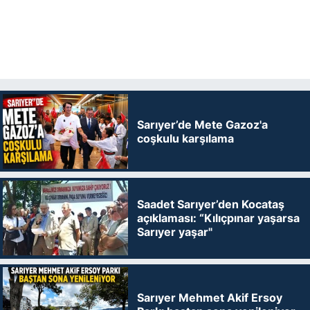
Sarıyer’de Mete Gazoz'a
coşkulu karşılama
Saadet Sarıyer’den Kocataş
açıklaması: “Kılıçpınar yaşarsa
Sarıyer yaşar"
Sarıyer Mehmet Akif Ersoy