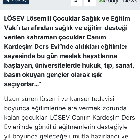
A
A
SİYASET
LÖSEV Lösemili Çocuklar Sağlık ve Eğitim
Vakfı tarafından sağlık ve eğitim desteği
SON DAKİKA HABERİ
verilen kahraman çocuklar Canım
Kardeşim Ders Evi”nde aldıkları eğitimler
SPOR
sayesinde bu gün meslek hayatlarına
TEKNOLOJİ
başlayan, üniversitelerde hukuk, tıp, sanat,
basın okuyan gençler olarak ışık
TÜRKİYE VE DÜNYA GÜNDEMİ
saçıyorlar…”
VİDEO GALERİ
Uzun süren lösemi ve kanser tedavisi
boyunca eğitimlerine ara vermek zorunda
YAŞAM
kalan çocuklar, LÖSEV Canım Kardeşim Ders
Evleri’nde gönüllü eğitmenlerin desteğiyle
yıl boyunca geleceğe umutla hazırlandı ve