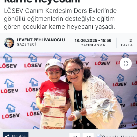
LÖSEV Canım Kardeşim Ders Evleri’nde
KÖŞE YAZILARI
gönüllü eğitmenlerin desteğiyle eğitim
gören çocuklar karne heyecanı yaşadı.
KÖŞE YAZILARI (Arşiv)
LEVENT PEHLIVANOĞLU
18.06.2025 - 15:56
2
KÜLTÜR SANAT
GAZETECI
YAYINLANMA
PAYLAŞ
MAGAZİN
RÖPORTAJ
SAĞLIK
SARIYER HABERLERİ
SARIYER İMAR BARIŞI
SEKTÖR
Paylaş
-
+