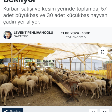
Kurban satışı ve kesim yerinde toplamda; 57
KÖŞE YAZILARI
adet büyükbaş ve 30 adet küçükbaş hayvan
çadırı yer alıyor.
KÖŞE YAZILARI (Arşiv)
LEVENT PEHLIVANOĞLU
11.06.2024 - 16:01
KÜLTÜR SANAT
GAZETECI
YAYINLANMA
MAGAZİN
RÖPORTAJ
SAĞLIK
SARIYER HABERLERİ
SARIYER İMAR BARIŞI
SEKTÖR
Paylaş
-
+