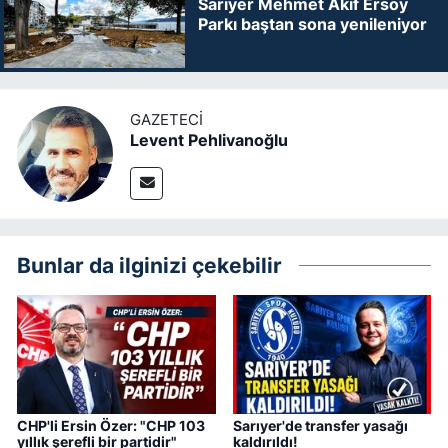
Sarıyer Mehmet Akif Ersoy
Parkı baştan sona yenileniyor
GAZETECI
Levent Pehlivanoğlu
Bunlar da ilginizi çekebilir
CHP'li Ersin Özer: "CHP 103
Sarıyer'de transfer yasağı
yıllık şerefli bir partidir"
kaldırıldı!