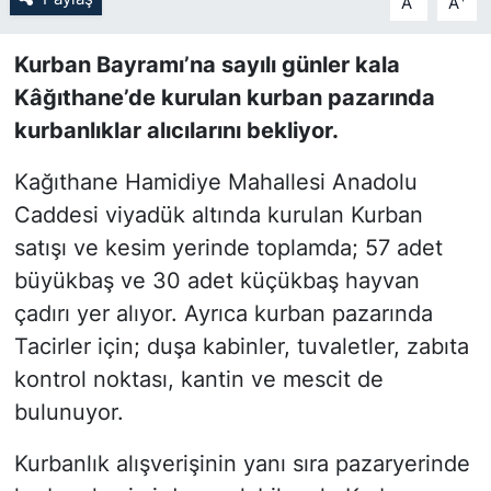
A
A
SİYASET
Kurban Bayramı’na sayılı günler kala
Kâğıthane’de kurulan kurban pazarında
SON DAKİKA HABERİ
kurbanlıklar alıcılarını bekliyor.
SPOR
Kağıthane Hamidiye Mahallesi Anadolu
Caddesi viyadük altında kurulan Kurban
TEKNOLOJİ
satışı ve kesim yerinde toplamda; 57 adet
TÜRKİYE VE DÜNYA GÜNDEMİ
büyükbaş ve 30 adet küçükbaş hayvan
çadırı yer alıyor. Ayrıca kurban pazarında
VİDEO GALERİ
Tacirler için; duşa kabinler, tuvaletler, zabıta
kontrol noktası, kantin ve mescit de
YAŞAM
bulunuyor.
Kurbanlık alışverişinin yanı sıra pazaryerinde