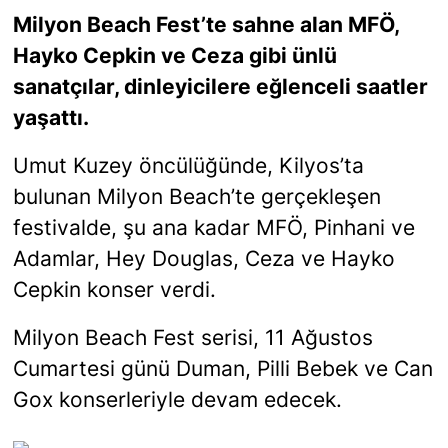
Milyon Beach Fest’te sahne alan MFÖ,
SİYASET
Hayko Cepkin ve Ceza gibi ünlü
sanatçılar, dinleyicilere eğlenceli saatler
SON DAKİKA HABERİ
yaşattı.
SPOR
Umut Kuzey öncülüğünde, Kilyos’ta
bulunan Milyon Beach’te gerçekleşen
TEKNOLOJİ
festivalde, şu ana kadar MFÖ, Pinhani ve
TÜRKİYE VE DÜNYA GÜNDEMİ
Adamlar, Hey Douglas, Ceza ve Hayko
Cepkin konser verdi.
VİDEO GALERİ
Milyon Beach Fest serisi, 11 Ağustos
YAŞAM
Cumartesi günü Duman, Pilli Bebek ve Can
Gox konserleriyle devam edecek.