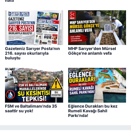
hattı
Gazeteniz Sarıyer Posta'nın
MHP Sarıyer'den Mürsel
216. sayısı okurlarıyla
Gökçe'ne anlamlı vefa
buluştu
FSM ve Baltalimanı'nda 35
Eğlence Durakları bu kez
saattir su yok!
Rumeli Kavağı Sahil
Parkı'nda!