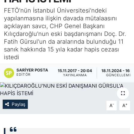
FETÖ'nün İstanbul Üniversitesi'ndeki
KÖŞE YAZILARI
yapılanmasına ilişkin davada mütalaasını
açıklayan savcı, CHP Genel Başkanı
KÖŞE YAZILARI (Arşiv)
Kılıçdaroğlu'nun eski başdanışmanı Doç. Dr.
Fatih Gürsul'un da aralarında bulunduğu 11
KÜLTÜR SANAT
sanık hakkında 15 yıla kadar hapis cezası
istedi
MAGAZİN
SARIYER POSTA
15.11.2017 - 20:04
18.11.2024 - 16:
RÖPORTAJ
EDITÖR
YAYINLANMA
GÜNCELLEME
SAĞLIK
SARIYER HABERLERİ
Paylaş
-
+
A
A
SARIYER İMAR BARIŞI
SEKTÖR