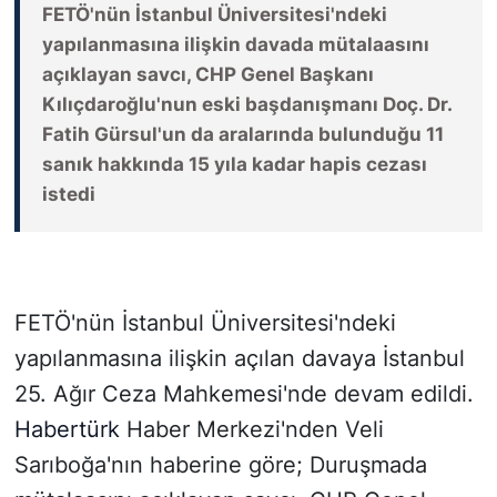
FETÖ'nün İstanbul Üniversitesi'ndeki
yapılanmasına ilişkin davada mütalaasını
SİYASET
açıklayan savcı, CHP Genel Başkanı
Kılıçdaroğlu'nun eski başdanışmanı Doç. Dr.
SON DAKİKA HABERİ
Fatih Gürsul'un da aralarında bulunduğu 11
sanık hakkında 15 yıla kadar hapis cezası
SPOR
istedi
TEKNOLOJİ
TÜRKİYE VE DÜNYA GÜNDEMİ
FETÖ'nün İstanbul Üniversitesi'ndeki
VİDEO GALERİ
yapılanmasına ilişkin açılan davaya İstanbul
25. Ağır Ceza Mahkemesi'nde devam edildi.
YAŞAM
Habertürk
Haber Merkezi'nden Veli
Sarıboğa'nın haberine göre; Duruşmada