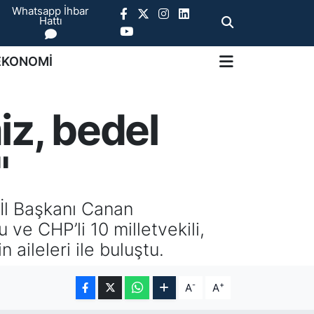
Whatsapp İhbar
Hattı
EKONOMİ
iz, bedel
"
 İl Başkanı Canan
ve CHP’li 10 milletvekili,
aileleri ile buluştu.
-
+
A
A