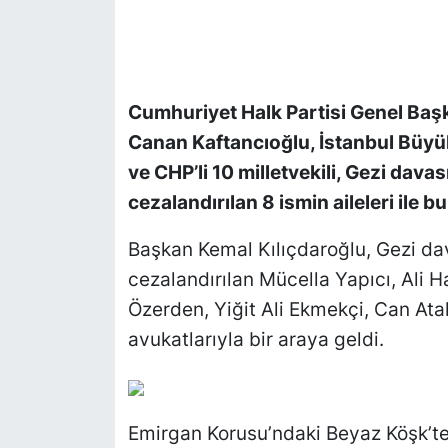
SİYASET
SON DAKİKA HABERİ
Cumhuriyet Halk Partisi Genel Başka
Canan Kaftancıoğlu, İstanbul Büy
SPOR
ve CHP’li 10 milletvekili, Gezi dava
TEKNOLOJİ
cezalandırılan 8 ismin aileleri ile b
Başkan Kemal Kılıçdaroğlu, Gezi dav
TÜRKİYE VE DÜNYA GÜNDEMİ
cezalandırılan Mücella Yapıcı, Ali
VİDEO GALERİ
Özerden, Yiğit Ali Ekmekçi, Can Atal
avukatlarıyla bir araya geldi.
YAŞAM
Emirgan Korusu’ndaki Beyaz Köşk’te