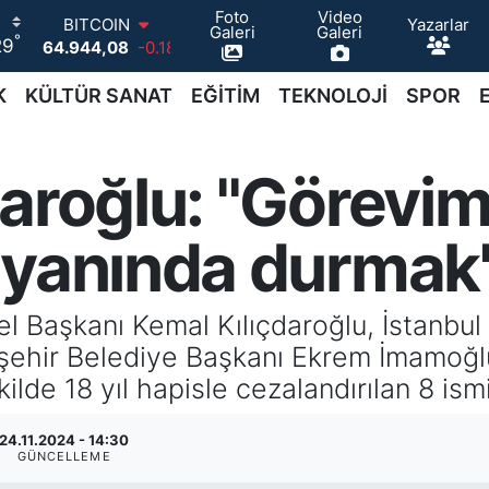
Foto
Video
64.944,08
-0.18
Yazarlar
Galeri
Galeri
°
DOLAR
29
47,7436
0.18
EURO
K
KÜLTÜR SANAT
EĞİTİM
TEKNOLOJİ
SPOR
55,2510
0.32
STERLİN
64,4811
0.38
aroğlu: "Görevim
GRAM ALTIN
6660.55
0.03
BİST100
 yanında durmak
13.779
-14
l Başkanı Kemal Kılıçdaroğlu, İstanbul
şehir Belediye Başkanı Ekrem İmamoğlu 
de 18 yıl hapisle cezalandırılan 8 ismin 
24.11.2024 - 14:30
GÜNCELLEME