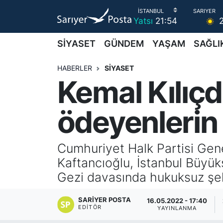
Yatsı
21:54
AKTUEL
İstanbul Nöbetçi Eczaneler
SİYASET
GÜNDEM
YAŞAM
SAĞLI
ALT MANŞETLER
İstanbul Hava Durumu
HABERLER
SİYASET
Kemal Kılıçd
EĞİTİM
İstanbul Namaz Vakitleri
ödeyenlerin
EKONOMİ
İstanbul Trafik Yoğunluk Haritası
EMLAK
Süper Lig Puan Durumu ve Fikstür
Cumhuriyet Halk Partisi Gene
Kaftancıoğlu, İstanbul Büyük
FOTO GALERİ
Tüm Manşetler
Gezi davasında hukuksuz şekil
GÜNCEL HABERLER
Son Dakika Haberleri
SARIYER POSTA
16.05.2022 - 17:40
EDITÖR
YAYINLANMA
GÜNDEM
Haber Arşivi