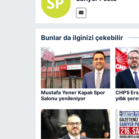
Bunlar da ilginizi çekebilir
Mustafa Yener Kapalı Spor
CHP'li Er
Salonu yenileniyor
yıllık şere