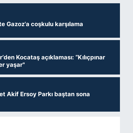
te Gazoz'a coşkulu karşılama
r’den Kocataş açıklaması: “Kılıçpınar
er yaşar"
t Akif Ersoy Parkı baştan sona