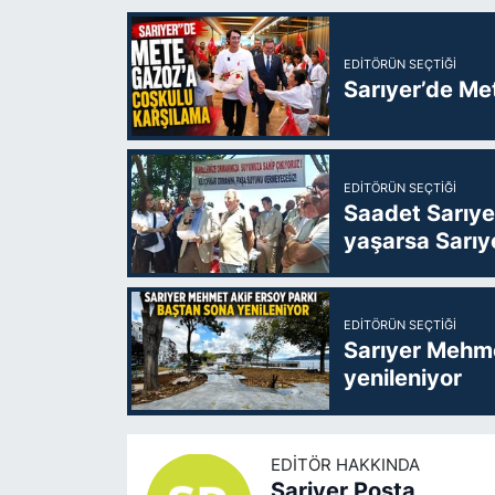
EDITÖRÜN SEÇTIĞI
Sarıyer’de Me
EDITÖRÜN SEÇTIĞI
Saadet Sarıye
yaşarsa Sarıy
EDITÖRÜN SEÇTIĞI
Sarıyer Mehme
yenileniyor
EDITÖR HAKKINDA
Sariyer Posta