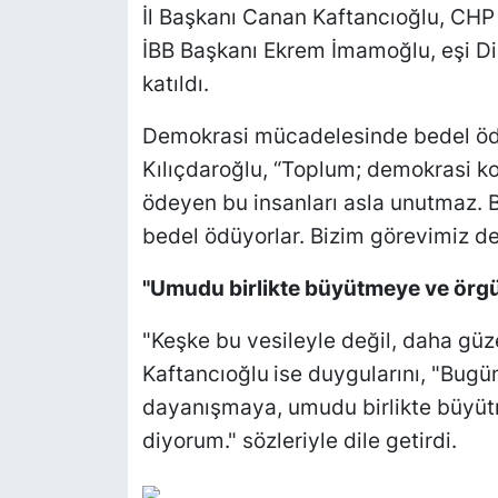
İl Başkanı Canan Kaftancıoğlu, CHP 
İBB Başkanı Ekrem İmamoğlu, eşi Di
katıldı.
Demokrasi mücadelesinde bedel öde
Kılıçdaroğlu, “Toplum; demokrasi k
ödeyen bu insanları asla unutmaz. B
bedel ödüyorlar. Bizim görevimiz d
"Umudu birlikte büyütmeye ve örg
"Keşke bu vesileyle değil, daha güze
Kaftancıoğlu
ise duygularını, "Bug
dayanışmaya, umudu birlikte büyü
diyorum." sözleriyle dile getirdi.