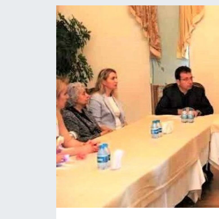
KÖŞE YAZILARI
KÖŞE YAZILARI (Arşiv)
KÜLTÜR SANAT
MAGAZİN
RÖPORTAJ
SAĞLIK
SARIYER HABERLERİ
SARIYER İMAR BARIŞI
SEKTÖR