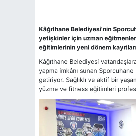
SİYASET
Kâğıthane Belediyesi’nin Sporcu
SON DAKİKA HABERİ
yetişkinler için uzman eğitmenler
SPOR
eğitimlerinin yeni dönem kayıtları
TEKNOLOJİ
Kâğıthane Belediyesi vatandaşlar
yapma imkânı sunan Sporcuhane pr
TÜRKİYE VE DÜNYA GÜNDEMİ
getiriyor. Sağlıklı ve aktif bir y
yüzme ve fitness eğitimleri profes
VİDEO GALERİ
YAŞAM