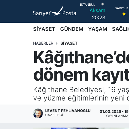
Akşam
20:23
AKTUEL
İstanbul Nöbetçi Eczaneler
SİYASET
GÜNDEM
YAŞAM
SAĞLI
ALT MANŞETLER
İstanbul Hava Durumu
HABERLER
SİYASET
Kâğıthane’de
EĞİTİM
İstanbul Namaz Vakitleri
EKONOMİ
İstanbul Trafik Yoğunluk Haritası
dönem kayıtl
EMLAK
Süper Lig Puan Durumu ve Fikstür
Kâğıthane Belediyesi, 16 yaş 
FOTO GALERİ
Tüm Manşetler
ve yüzme eğitimlerinin yeni 
GÜNCEL HABERLER
Son Dakika Haberleri
LEVENT PEHLIVANOĞLU
01.03.2025 - 15
GAZETECI
YAYINLANMA
GÜNDEM
Haber Arşivi