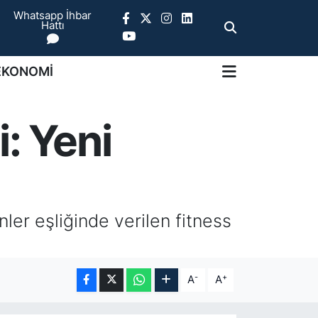
Whatsapp İhbar
Hattı
EKONOMİ
: Yeni
ler eşliğinde verilen fitness
-
+
A
A