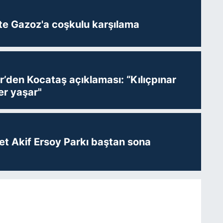
te Gazoz'a coşkulu karşılama
r’den Kocataş açıklaması: “Kılıçpınar
er yaşar"
t Akif Ersoy Parkı baştan sona