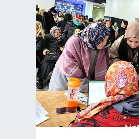
KÖŞE YAZILARI
KÖŞE YAZILARI (Arşiv)
KÜLTÜR SANAT
MAGAZİN
RÖPORTAJ
SAĞLIK
SARIYER HABERLERİ
SARIYER İMAR BARIŞI
SEKTÖR