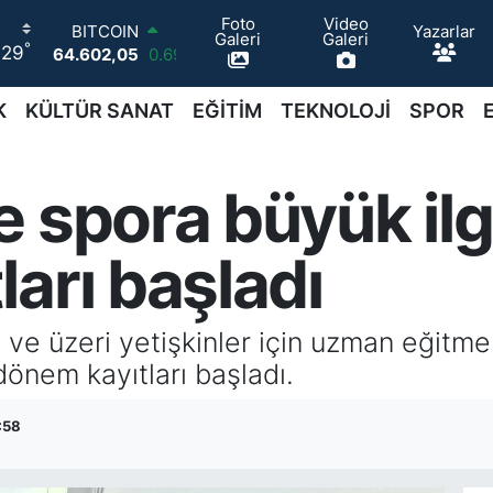
Foto
Video
Yazarlar
DOLAR
Galeri
Galeri
°
29
47,6006
0.06
EURO
55,0250
0.02
K
KÜLTÜR SANAT
EĞİTİM
TEKNOLOJİ
SPOR
STERLİN
64,2398
0.2
GRAM ALTIN
 spora büyük ilgi
6513.94
0.32
BİST100
13.768
48
arı başladı
BITCOIN
64.602,05
0.69
ve üzeri yetişkinler için uzman eğitmen
dönem kayıtları başladı.
:58