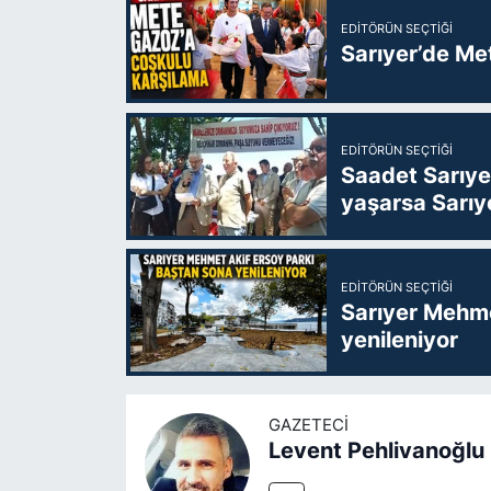
EDITÖRÜN SEÇTIĞI
Sarıyer’de Me
EDITÖRÜN SEÇTIĞI
Saadet Sarıye
yaşarsa Sarıy
EDITÖRÜN SEÇTIĞI
Sarıyer Mehme
yenileniyor
GAZETECI
Levent Pehlivanoğlu