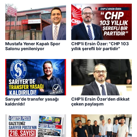
Mustafa Yener Kapalı Spor
CHP'li Ersin Özer: "CHP 103
Salonu yenileniyor
yıllık şerefli bir partidir"
Sarıyer'de transfer yasağı
CHP’li Ersin Özer'den dikkat
kaldırıldı!
çeken paylaşım