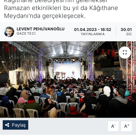
Ramazan etkinlikleri bu yıl da Kâğıthane
KÖŞE YAZILARI
Meydanı'nda gerçekleşecek.
KÖŞE YAZILARI (Arşiv)
LEVENT PEHLIVANOĞLU
01.04.2023 - 16:52
30.01.2
GAZETECI
YAYINLANMA
GÜN
KÜLTÜR SANAT
MAGAZİN
RÖPORTAJ
SAĞLIK
SARIYER HABERLERİ
SARIYER İMAR BARIŞI
Paylaş
-
+
A
A
SEKTÖR