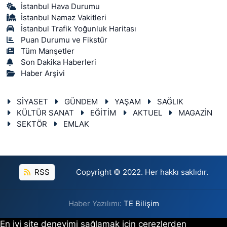
İstanbul Hava Durumu
İstanbul Namaz Vakitleri
İstanbul Trafik Yoğunluk Haritası
Puan Durumu ve Fikstür
Tüm Manşetler
Son Dakika Haberleri
Haber Arşivi
SİYASET
GÜNDEM
YAŞAM
SAĞLIK
KÜLTÜR SANAT
EĞİTİM
AKTUEL
MAGAZİN
SEKTÖR
EMLAK
RSS
Copyright © 2022. Her hakkı saklıdır.
Haber Yazılımı:
TE Bilişim
En iyi site deneyimi sağlamak için çerezlerden