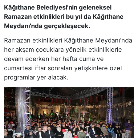
Kâğıthane Belediyesi'nin geleneksel
SİYASET
Ramazan etkinlikleri bu yıl da Kâğıthane
Meydanı'nda gerçekleşecek.
SON DAKİKA HABERİ
Ramazan etkinlikleri Kâğıthane Meydanı’nda
SPOR
her akşam çocuklara yönelik etkinliklerle
devam ederken her hafta cuma ve
TEKNOLOJİ
cumartesi iftar sonraları yetişkinlere özel
programlar yer alacak.
TÜRKİYE VE DÜNYA GÜNDEMİ
VİDEO GALERİ
YAŞAM