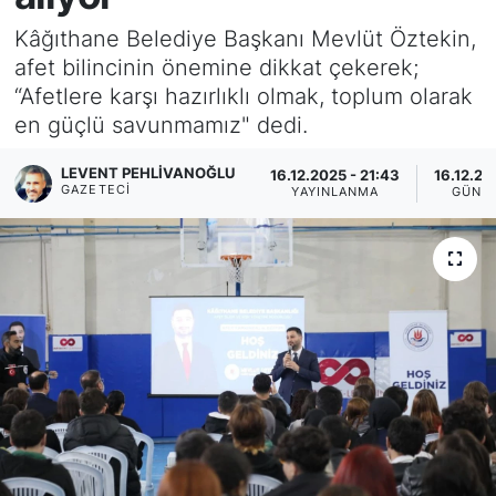
Kâğıthane Belediye Başkanı Mevlüt Öztekin,
KÖŞE YAZILARI
afet bilincinin önemine dikkat çekerek;
“Afetlere karşı hazırlıklı olmak, toplum olarak
KÖŞE YAZILARI (Arşiv)
en güçlü savunmamız" dedi.
KÜLTÜR SANAT
LEVENT PEHLIVANOĞLU
16.12.2025 - 21:43
16.12.20
GAZETECI
YAYINLANMA
GÜNC
MAGAZİN
RÖPORTAJ
SAĞLIK
SARIYER HABERLERİ
SARIYER İMAR BARIŞI
SEKTÖR