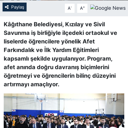
Paylaş
-
+
A
A
SİYASET
Kâğıthane Belediyesi, Kızılay ve Sivil
SON DAKİKA HABERİ
Savunma iş birliğiyle ilçedeki ortaokul ve
liselerde öğrencilere yönelik Afet
SPOR
Farkındalık ve İlk Yardım Eğitimleri
TEKNOLOJİ
kapsamlı şekilde uygulanıyor. Program,
afet anında doğru davranış biçimlerini
TÜRKİYE VE DÜNYA GÜNDEMİ
öğretmeyi ve öğrencilerin bilinç düzeyini
artırmayı amaçlıyor.
VİDEO GALERİ
YAŞAM