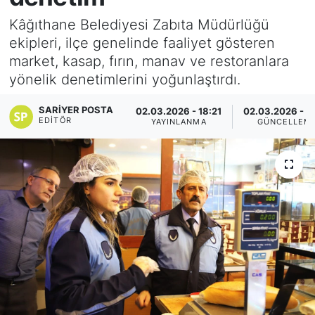
Kâğıthane Belediyesi Zabıta Müdürlüğü
KÖŞE YAZILARI
ekipleri, ilçe genelinde faaliyet gösteren
market, kasap, fırın, manav ve restoranlara
KÖŞE YAZILARI (Arşiv)
yönelik denetimlerini yoğunlaştırdı.
KÜLTÜR SANAT
SARIYER POSTA
02.03.2026 - 18:21
02.03.2026 - 1
EDITÖR
YAYINLANMA
GÜNCELLEM
MAGAZİN
RÖPORTAJ
SAĞLIK
SARIYER HABERLERİ
SARIYER İMAR BARIŞI
SEKTÖR