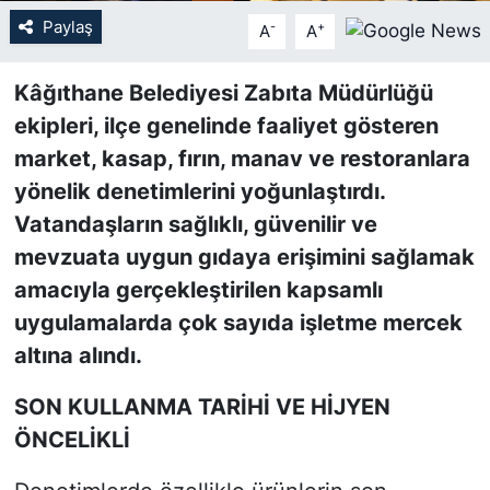
Paylaş
-
+
A
A
SİYASET
Kâğıthane Belediyesi Zabıta Müdürlüğü
SON DAKİKA HABERİ
ekipleri, ilçe genelinde faaliyet gösteren
market, kasap, fırın, manav ve restoranlara
SPOR
yönelik denetimlerini yoğunlaştırdı.
TEKNOLOJİ
Vatandaşların sağlıklı, güvenilir ve
mevzuata uygun gıdaya erişimini sağlamak
TÜRKİYE VE DÜNYA GÜNDEMİ
amacıyla gerçekleştirilen kapsamlı
uygulamalarda çok sayıda işletme mercek
VİDEO GALERİ
altına alındı.
YAŞAM
SON KULLANMA TARİHİ VE HİJYEN
ÖNCELİKLİ