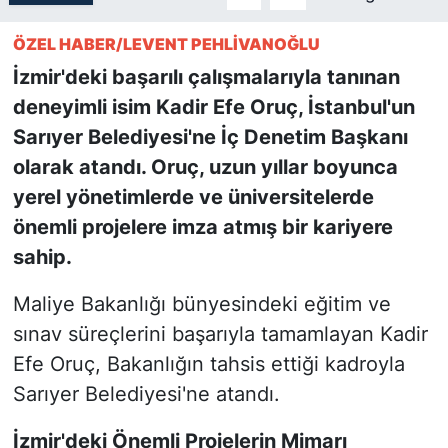
ÖZEL HABER/LEVENT PEHLİVANOĞLU
SİYASET
İzmir'deki başarılı çalışmalarıyla tanınan
SON DAKİKA HABERİ
deneyimli isim Kadir Efe Oruç, İstanbul'un
Sarıyer Belediyesi'ne İç Denetim Başkanı
SPOR
olarak atandı. Oruç, uzun yıllar boyunca
yerel yönetimlerde ve üniversitelerde
TEKNOLOJİ
önemli projelere imza atmış bir kariyere
TÜRKİYE VE DÜNYA GÜNDEMİ
sahip.
VİDEO GALERİ
Maliye Bakanlığı bünyesindeki eğitim ve
sınav süreçlerini başarıyla tamamlayan Kadir
YAŞAM
Efe Oruç, Bakanlığın tahsis ettiği kadroyla
Sarıyer Belediyesi'ne atandı.
İzmir'deki Önemli Projelerin Mimarı