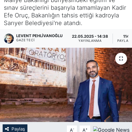
sınav süreçlerini başarıyla tamamlayan Kadir
KÖŞE YAZILARI
Efe Oruç, Bakanlığın tahsis ettiği kadroyla
Sarıyer Belediyesi'ne atandı.
KÖŞE YAZILARI (Arşiv)
LEVENT PEHLIVANOĞLU
22.05.2025 - 14:38
114
KÜLTÜR SANAT
GAZETECI
YAYINLANMA
PAYLAŞ
MAGAZİN
RÖPORTAJ
SAĞLIK
SARIYER HABERLERİ
SARIYER İMAR BARIŞI
Paylaş
-
+
A
A
SEKTÖR