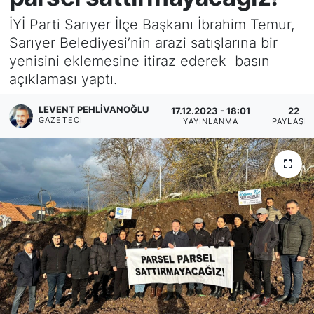
İYİ Parti Sarıyer İlçe Başkanı İbrahim Temur,
KÖŞE YAZILARI
Sarıyer Belediyesi’nin arazi satışlarına bir
yenisini eklemesine itiraz ederek basın
KÖŞE YAZILARI (Arşiv)
açıklaması yaptı.
KÜLTÜR SANAT
LEVENT PEHLIVANOĞLU
17.12.2023 - 18:01
22
GAZETECI
YAYINLANMA
PAYLAŞI
MAGAZİN
RÖPORTAJ
SAĞLIK
SARIYER HABERLERİ
SARIYER İMAR BARIŞI
SEKTÖR