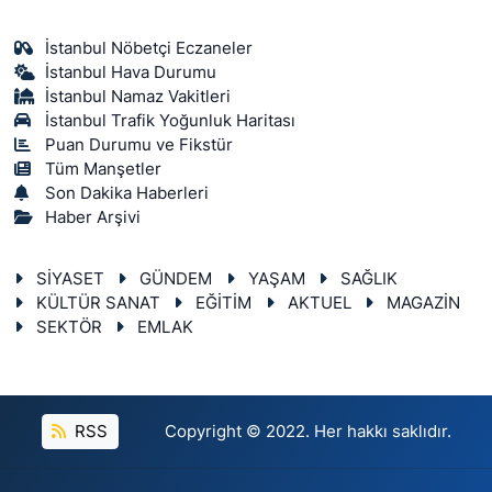
İstanbul Nöbetçi Eczaneler
İstanbul Hava Durumu
İstanbul Namaz Vakitleri
İstanbul Trafik Yoğunluk Haritası
Puan Durumu ve Fikstür
Tüm Manşetler
Son Dakika Haberleri
Haber Arşivi
SİYASET
GÜNDEM
YAŞAM
SAĞLIK
KÜLTÜR SANAT
EĞİTİM
AKTUEL
MAGAZİN
SEKTÖR
EMLAK
RSS
Copyright © 2022. Her hakkı saklıdır.