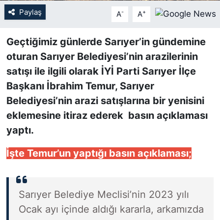
Paylaş
-
+
A
A
SİYASET
Geçtiğimiz günlerde Sarıyer’in gündemine
SON DAKİKA HABERİ
oturan Sarıyer Belediyesi’nin arazilerinin
satışı ile ilgili olarak İYİ Parti Sarıyer İlçe
SPOR
Başkanı İbrahim Temur, Sarıyer
TEKNOLOJİ
Belediyesi’nin arazi satışlarına bir yenisini
eklemesine itiraz ederek basın açıklaması
TÜRKİYE VE DÜNYA GÜNDEMİ
yaptı.
VİDEO GALERİ
İşte Temur’un yaptığı basın açıklaması;
YAŞAM
Sarıyer Belediye Meclisi’nin 2023 yılı
Ocak ayı içinde aldığı kararla, arkamızda