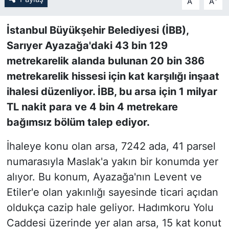
A
A
SİYASET
İstanbul Büyükşehir Belediyesi (İBB),
Sarıyer Ayazağa'daki 43 bin 129
SON DAKİKA HABERİ
metrekarelik alanda bulunan 20 bin 386
metrekarelik hissesi için kat karşılığı inşaat
SPOR
ihalesi düzenliyor. İBB, bu arsa için 1 milyar
TEKNOLOJİ
TL nakit para ve 4 bin 4 metrekare
bağımsız bölüm talep ediyor.
TÜRKİYE VE DÜNYA GÜNDEMİ
İhaleye konu olan arsa, 7242 ada, 41 parsel
VİDEO GALERİ
numarasıyla Maslak'a yakın bir konumda yer
alıyor. Bu konum, Ayazağa'nın Levent ve
YAŞAM
Etiler'e olan yakınlığı sayesinde ticari açıdan
oldukça cazip hale geliyor. Hadımkoru Yolu
Caddesi üzerinde yer alan arsa, 15 kat konut