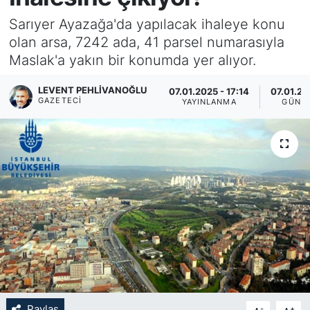
Sarıyer Ayazağa'da yapılacak ihaleye konu
KÖŞE YAZILARI
olan arsa, 7242 ada, 41 parsel numarasıyla
Maslak'a yakın bir konumda yer alıyor.
KÖŞE YAZILARI (Arşiv)
LEVENT PEHLIVANOĞLU
07.01.2025 - 17:14
07.01.20
KÜLTÜR SANAT
GAZETECI
YAYINLANMA
GÜNC
MAGAZİN
RÖPORTAJ
SAĞLIK
SARIYER HABERLERİ
SARIYER İMAR BARIŞI
SEKTÖR
Paylaş
-
+