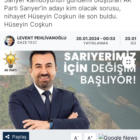
Parti Sarıyer’in adayı kim olacak sorusu,
KÖŞE YAZILARI
nihayet Hüseyin Coşkun ile son buldu.
Hüseyin Coşkun
KÖŞE YAZILARI (Arşiv)
LEVENT PEHLIVANOĞLU
20.01.2024 - 00:53
20.01.2
KÜLTÜR SANAT
GAZETECI
YAYINLANMA
GÜN
MAGAZİN
RÖPORTAJ
SAĞLIK
SARIYER HABERLERİ
SARIYER İMAR BARIŞI
Paylaş
-
+
A
A
SEKTÖR