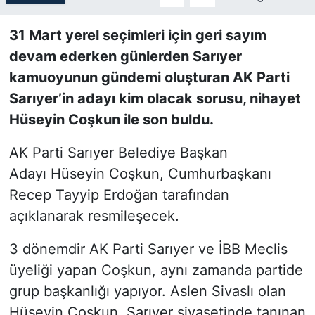
SİYASET
31 Mart yerel seçimleri için geri sayım
devam ederken günlerden Sarıyer
SON DAKİKA HABERİ
kamuoyunun gündemi oluşturan AK Parti
Sarıyer’in adayı kim olacak sorusu, nihayet
SPOR
Hüseyin Coşkun ile son buldu.
TEKNOLOJİ
AK Parti Sarıyer Belediye Başkan
Adayı Hüseyin Coşkun, Cumhurbaşkanı
TÜRKİYE VE DÜNYA GÜNDEMİ
Recep Tayyip Erdoğan tarafından
VİDEO GALERİ
açıklanarak resmileşecek.
3 dönemdir AK Parti Sarıyer ve İBB Meclis
YAŞAM
üyeliği yapan Coşkun, aynı zamanda partide
grup başkanlığı yapıyor. Aslen Sivaslı olan
Hüseyin Coşkun, Sarıyer siyasetinde tanınan