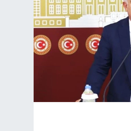
KÖŞE YAZILARI
KÖŞE YAZILARI (Arşiv)
KÜLTÜR SANAT
MAGAZİN
RÖPORTAJ
SAĞLIK
SARIYER HABERLERİ
SARIYER İMAR BARIŞI
SEKTÖR