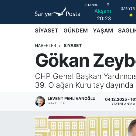
Akşam
20:23
AKTUEL
İstanbul Nöbetçi Eczaneler
SİYASET
GÜNDEM
YAŞAM
SAĞLI
ALT MANŞETLER
İstanbul Hava Durumu
HABERLER
SİYASET
Gökan Zeybe
EĞİTİM
İstanbul Namaz Vakitleri
EKONOMİ
İstanbul Trafik Yoğunluk Haritası
CHP Genel Başkan Yardımcısı 
39. Olağan Kurultay'dayında 
EMLAK
Süper Lig Puan Durumu ve Fikstür
LEVENT PEHLIVANOĞLU
04.12.2025 - 16
FOTO GALERİ
Tüm Manşetler
GAZETECI
YAYINLANMA
GÜNCEL HABERLER
Son Dakika Haberleri
GÜNDEM
Haber Arşivi