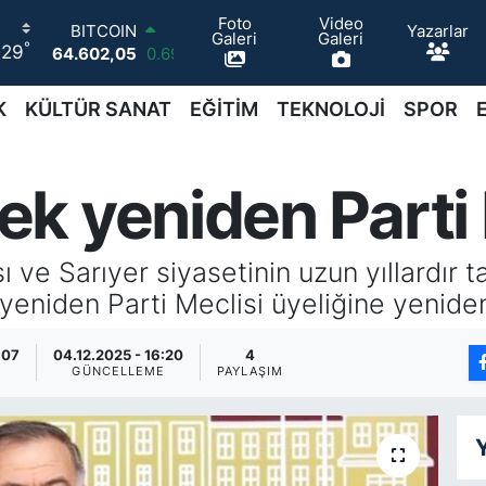
Foto
Video
Yazarlar
DOLAR
Galeri
Galeri
°
29
47,6006
0.06
EURO
55,0250
0.02
K
KÜLTÜR SANAT
EĞİTİM
TEKNOLOJİ
SPOR
STERLİN
64,2398
0.2
GRAM ALTIN
k yeniden Parti 
6513.94
0.32
BİST100
13.768
48
BITCOIN
ve Sarıyer siyasetinin uzun yıllardır 
64.602,05
0.69
yeniden Parti Meclisi üyeliğine yeniden
:07
04.12.2025 - 16:20
4
GÜNCELLEME
PAYLAŞIM
Y