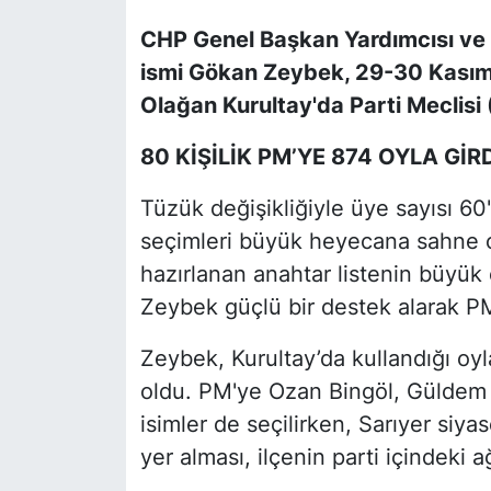
CHP Genel Başkan Yardımcısı ve Sa
SİYASET
ismi Gökan Zeybek, 29-30 Kasım 2
Olağan Kurultay'da Parti Meclisi 
SON DAKİKA HABERİ
80 KİŞİLİK PM’YE 874 OYLA GİR
SPOR
Tüzük değişikliğiyle üye sayısı 60'
TEKNOLOJİ
seçimleri büyük heyecana sahne o
hazırlanan anahtar listenin büyük
TÜRKİYE VE DÜNYA GÜNDEMİ
Zeybek güçlü bir destek alarak PM
VİDEO GALERİ
Zeybek, Kurultay’da kullandığı oyl
YAŞAM
oldu. PM'ye Ozan Bingöl, Güldem 
isimler de seçilirken, Sarıyer si
yer alması, ilçenin parti içindeki 