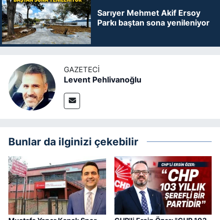
Sarıyer Mehmet Akif Ersoy
Parkı baştan sona yenileniyor
GAZETECI
Levent Pehlivanoğlu
Bunlar da ilginizi çekebilir