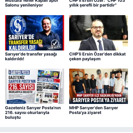
Mustafa Yener Kapalı Spor
CHP'li Ersin Özer: "CHP 103
Salonu yenileniyor
yıllık şerefli bir partidir"
Sarıyer'de transfer yasağı
CHP’li Ersin Özer'den dikkat
kaldırıldı!
çeken paylaşım
Gazeteniz Sarıyer Posta'nın
MHP Sarıyer'den Sarıyer
216. sayısı okurlarıyla
Posta'ya ziyaret
buluştu