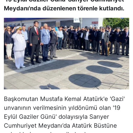
Meydanı'nda düzenlenen törenle kutlandı.
SİYASET
SON DAKİKA HABERİ
SPOR
TEKNOLOJİ
TÜRKİYE VE DÜNYA GÜNDEMİ
VİDEO GALERİ
Başkomutan Mustafa Kemal Atatürk'e 'Gazi'
YAŞAM
unvanının verilmesinin yıldönümü olan '19
Eylül Gaziler Günü' dolayısıyla Sarıyer
Cumhuriyet Meydanı’da Atatürk Büstüne