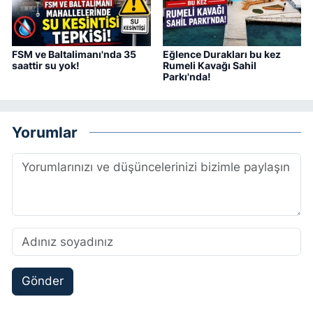
FSM ve Baltalimanı'nda 35
Eğlence Durakları bu kez
saattir su yok!
Rumeli Kavağı Sahil
Parkı'nda!
Yorumlar
Gönder