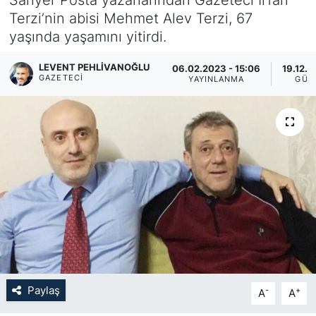
Terzi’nin abisi Mehmet Alev Terzi, 67
KÖŞE YAZILARI
yaşında yaşamını yitirdi.
KÖŞE YAZILARI (Arşiv)
LEVENT PEHLIVANOĞLU
06.02.2023 - 15:06
19.12.2
GAZETECI
YAYINLANMA
GÜN
KÜLTÜR SANAT
MAGAZİN
RÖPORTAJ
SAĞLIK
SARIYER HABERLERİ
SARIYER İMAR BARIŞI
Paylaş
-
+
A
A
SEKTÖR