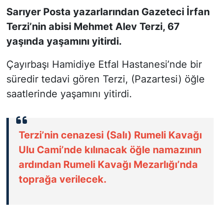
Sarıyer Posta yazarlarından Gazeteci İrfan
SİYASET
Terzi’nin abisi Mehmet Alev Terzi, 67
yaşında yaşamını yitirdi.
SON DAKİKA HABERİ
Çayırbaşı Hamidiye Etfal Hastanesi’nde bir
SPOR
süredir tedavi gören Terzi, (Pazartesi) öğle
saatlerinde yaşamını yitirdi.
TEKNOLOJİ
TÜRKİYE VE DÜNYA GÜNDEMİ
Terzi’nin cenazesi (Salı) Rumeli Kavağı
VİDEO GALERİ
Ulu Cami’nde kılınacak öğle namazının
ardından Rumeli Kavağı Mezarlığı’nda
YAŞAM
toprağa verilecek.