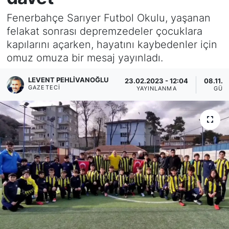
Fenerbahçe Sarıyer Futbol Okulu, yaşanan
KÖŞE YAZILARI
felakat sonrası depremzedeler çocuklara
kapılarını açarken, hayatını kaybedenler için
KÖŞE YAZILARI (Arşiv)
omuz omuza bir mesaj yayınladı.
KÜLTÜR SANAT
LEVENT PEHLIVANOĞLU
23.02.2023 - 12:04
08.11.2
GAZETECI
YAYINLANMA
GÜN
MAGAZİN
RÖPORTAJ
SAĞLIK
SARIYER HABERLERİ
SARIYER İMAR BARIŞI
SEKTÖR