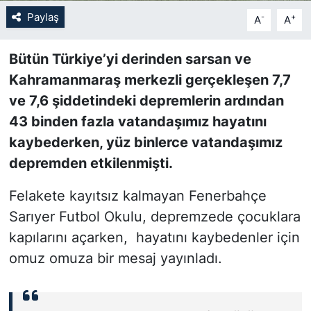
Paylaş
-
+
A
A
SİYASET
Bütün Türkiye’yi derinden sarsan ve
SON DAKİKA HABERİ
Kahramanmaraş merkezli gerçekleşen 7,7
ve 7,6 şiddetindeki depremlerin ardından
SPOR
43 binden fazla vatandaşımız hayatını
TEKNOLOJİ
kaybederken, yüz binlerce vatandaşımız
depremden etkilenmişti.
TÜRKİYE VE DÜNYA GÜNDEMİ
Felakete kayıtsız kalmayan Fenerbahçe
VİDEO GALERİ
Sarıyer Futbol Okulu, depremzede çocuklara
kapılarını açarken, hayatını kaybedenler için
YAŞAM
omuz omuza bir mesaj yayınladı.