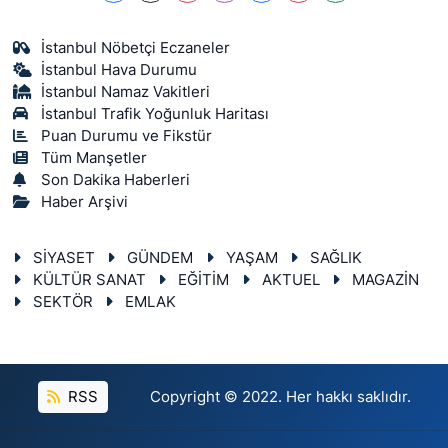
İstanbul Nöbetçi Eczaneler
İstanbul Hava Durumu
İstanbul Namaz Vakitleri
İstanbul Trafik Yoğunluk Haritası
Puan Durumu ve Fikstür
Tüm Manşetler
Son Dakika Haberleri
Haber Arşivi
SİYASET
GÜNDEM
YAŞAM
SAĞLIK
KÜLTÜR SANAT
EĞİTİM
AKTUEL
MAGAZİN
SEKTÖR
EMLAK
RSS
Copyright © 2022. Her hakkı saklıdır.