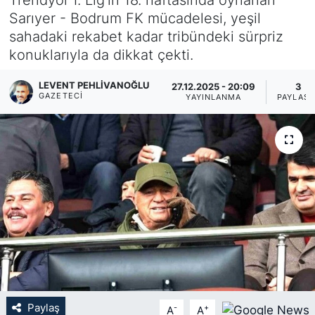
Sarıyer - Bodrum FK mücadelesi, yeşil
KÖŞE YAZILARI
sahadaki rekabet kadar tribündeki sürpriz
konuklarıyla da dikkat çekti.
KÖŞE YAZILARI (Arşiv)
LEVENT PEHLIVANOĞLU
27.12.2025 - 20:09
3
KÜLTÜR SANAT
GAZETECI
YAYINLANMA
PAYLAŞI
MAGAZİN
RÖPORTAJ
SAĞLIK
SARIYER HABERLERİ
SARIYER İMAR BARIŞI
Paylaş
-
+
A
A
SEKTÖR