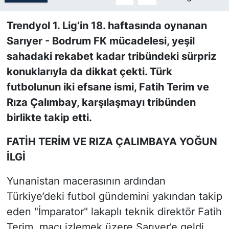
SİYASET
Trendyol 1. Lig’in 18. haftasında oynanan
Sarıyer - Bodrum FK mücadelesi, yeşil
SON DAKİKA HABERİ
sahadaki rekabet kadar tribündeki sürpriz
konuklarıyla da dikkat çekti. Türk
SPOR
futbolunun iki efsane ismi, Fatih Terim ve
Rıza Çalımbay, karşılaşmayı tribünden
TEKNOLOJİ
birlikte takip etti.
TÜRKİYE VE DÜNYA GÜNDEMİ
FATİH TERİM VE RIZA ÇALIMBAYA YOĞUN
VİDEO GALERİ
İLGİ
Yunanistan macerasının ardından
YAŞAM
Türkiye’deki futbol gündemini yakından takip
eden "İmparator" lakaplı teknik direktör Fatih
Terim, maçı izlemek üzere Sarıyer’e geldi.