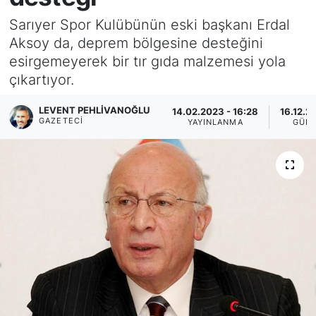
Sarıyer Spor Kulübünün eski başkanı Erdal
KÖŞE YAZILARI
Aksoy da, deprem bölgesine desteğini
esirgemeyerek bir tır gıda malzemesi yola
KÖŞE YAZILARI (Arşiv)
çıkartıyor.
KÜLTÜR SANAT
LEVENT PEHLIVANOĞLU
14.02.2023 - 16:28
16.12.2
GAZETECI
YAYINLANMA
GÜN
MAGAZİN
RÖPORTAJ
SAĞLIK
SARIYER HABERLERİ
SARIYER İMAR BARIŞI
SEKTÖR