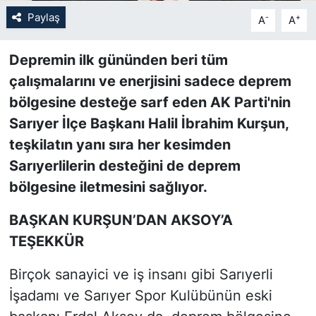
Paylaş
-
+
A
A
SİYASET
Depremin ilk gününden beri tüm
SON DAKİKA HABERİ
çalışmalarını ve enerjisini sadece deprem
bölgesine desteğe sarf eden AK Parti'nin
SPOR
Sarıyer İlçe Başkanı Halil İbrahim Kurşun,
TEKNOLOJİ
teşkilatın yanı sıra her kesimden
Sarıyerlilerin desteğini de deprem
TÜRKİYE VE DÜNYA GÜNDEMİ
bölgesine iletmesini sağlıyor.
VİDEO GALERİ
BAŞKAN KURŞUN’DAN AKSOY’A
TEŞEKKÜR
YAŞAM
Birçok sanayici ve iş insanı gibi Sarıyerli
İşadamı ve Sarıyer Spor Kulübünün eski