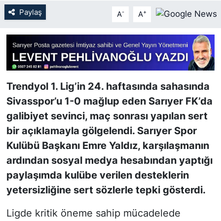
Paylaş
-
+
A
A
SİYASET
SON DAKİKA HABERİ
SPOR
Trendyol 1. Lig’in 24. haftasında sahasında
TEKNOLOJİ
Sivasspor’u 1-0 mağlup eden Sarıyer FK’da
galibiyet sevinci, maç sonrası yapılan sert
TÜRKİYE VE DÜNYA GÜNDEMİ
bir açıklamayla gölgelendi. Sarıyer Spor
Kulübü Başkanı Emre Yaldız, karşılaşmanın
VİDEO GALERİ
ardından sosyal medya hesabından yaptığı
paylaşımda kulübe verilen desteklerin
YAŞAM
yetersizliğine sert sözlerle tepki gösterdi.
Ligde kritik öneme sahip mücadelede