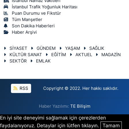
İstanbul Namaz Vakitleri
İstanbul Trafik Yoğunluk Haritası
Puan Durumu ve Fikstür
Tüm Manşetler
Son Dakika Haberleri
Haber Arşivi
SİYASET
GÜNDEM
YAŞAM
SAĞLIK
KÜLTÜR SANAT
EĞİTİM
AKTUEL
MAGAZİN
SEKTÖR
EMLAK
RSS
Copyright © 2022. Her hakkı saklıdır.
Haber Yazılımı:
TE Bilişim
En iyi site deneyimi sağlamak için çerezlerden
faydalanıyoruz. Detaylar için lütfen tıklayın.
Tamam