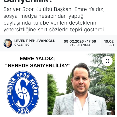
Sarıyer Spor Kulübü Başkanı Emre Yaldız,
KÖŞE YAZILARI
sosyal medya hesabından yaptığı
paylaşımda kulübe verilen desteklerin
KÖŞE YAZILARI (Arşiv)
yetersizliğine sert sözlerle tepki gösterdi.
KÜLTÜR SANAT
LEVENT PEHLIVANOĞLU
09.02.2026 - 17:56
10.02.2
GAZETECI
YAYINLANMA
GÜN
MAGAZİN
RÖPORTAJ
SAĞLIK
SARIYER HABERLERİ
SARIYER İMAR BARIŞI
SEKTÖR