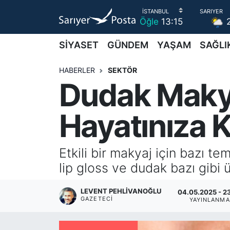
Öğle
13:15
AKTUEL
İstanbul Nöbetçi Eczaneler
SİYASET
GÜNDEM
YAŞAM
SAĞLI
ALT MANŞETLER
İstanbul Hava Durumu
HABERLER
SEKTÖR
Dudak Makyaj
EĞİTİM
İstanbul Namaz Vakitleri
Hayatınıza K
EKONOMİ
İstanbul Trafik Yoğunluk Haritası
EMLAK
Süper Lig Puan Durumu ve Fikstür
Etkili bir makyaj için bazı t
lip gloss ve dudak bazı gibi ü
FOTO GALERİ
Tüm Manşetler
LEVENT PEHLIVANOĞLU
04.05.2025 - 2
GÜNCEL HABERLER
Son Dakika Haberleri
GAZETECI
YAYINLANMA
GÜNDEM
Haber Arşivi