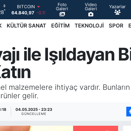
Foto
Video
Yazarlar
DOLAR
Galeri
Galeri
°
28
47,7436
0.18
EURO
55,2510
0.32
K
KÜLTÜR SANAT
EĞİTİM
TEKNOLOJİ
SPOR
STERLİN
64,4811
0.38
GRAM ALTIN
ı ile Işıldayan B
6660.55
0
BİST100
13.779
-14
atın
BITCOIN
64.840,97
-0.15
emel malzemelere ihtiyaç vardır. Bunları
rünler gelir.
3:18
04.05.2025 - 23:23
GÜNCELLEME