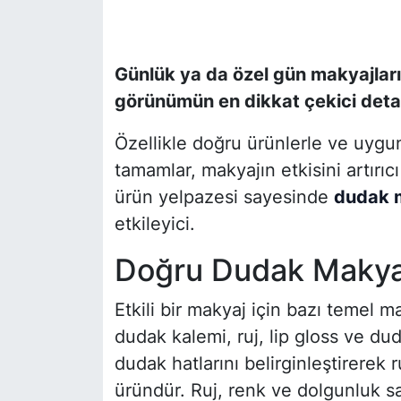
SİYASET
Günlük ya da özel gün makyajlar
SON DAKİKA HABERİ
görünümün en dikkat çekici detay
SPOR
Özellikle doğru ürünlerle ve uygun
tamamlar, makyajın etkisini artırıc
TEKNOLOJİ
ürün yelpazesi sayesinde
dudak 
etkileyici.
TÜRKİYE VE DÜNYA GÜNDEMİ
Doğru Dudak Makyaj
VİDEO GALERİ
Etkili bir makyaj için bazı temel m
YAŞAM
dudak kalemi, ruj, lip gloss ve dud
dudak hatlarını belirginleştirerek
üründür. Ruj, renk ve dolgunluk sağl