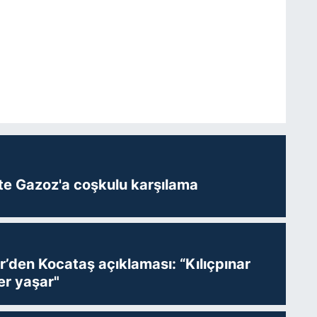
te Gazoz'a coşkulu karşılama
r’den Kocataş açıklaması: “Kılıçpınar
er yaşar"