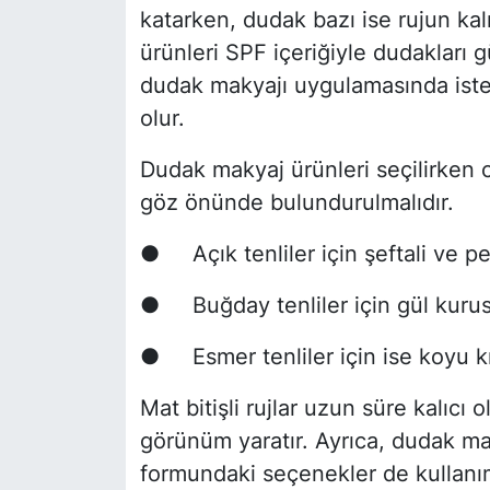
katarken, dudak bazı ise rujun kalıc
ürünleri SPF içeriğiyle dudakları
dudak makyajı uygulamasında ist
olur.
Dudak makyaj ürünleri seçilirken c
göz önünde bulundurulmalıdır.
●
Açık tenliler için şeftali ve 
●
Buğday tenliler için gül kuru
●
Esmer tenliler için ise koyu k
Mat bitişli rujlar uzun süre kalıcı o
görünüm yaratır. Ayrıca, dudak maky
formundaki seçenekler de kullanım