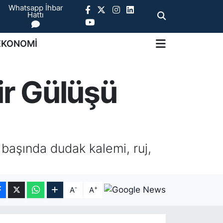
Whatsapp İhbar
Hattı
EKONOMİ
ir Gülüşü
n başında dudak kalemi, ruj,
-
+
A
A