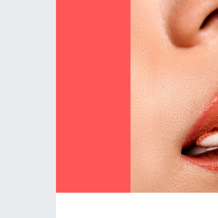
KÖŞE YAZILARI
KÖŞE YAZILARI (Arşiv)
KÜLTÜR SANAT
MAGAZİN
RÖPORTAJ
SAĞLIK
SARIYER HABERLERİ
SARIYER İMAR BARIŞI
SEKTÖR