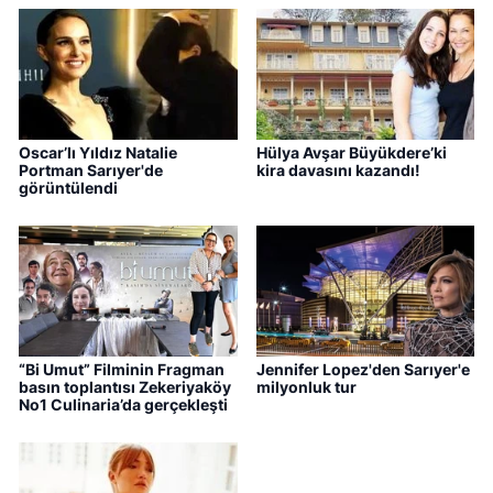
Oscar’lı Yıldız Natalie
Hülya Avşar Büyükdere’ki
Portman Sarıyer'de
kira davasını kazandı!
görüntülendi
“Bi Umut” Filminin Fragman
Jennifer Lopez'den Sarıyer'e
basın toplantısı Zekeriyaköy
milyonluk tur
No1 Culinaria’da gerçekleşti