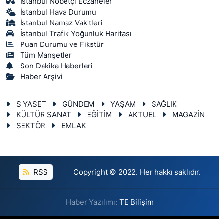
İstanbul Nöbetçi Eczaneler
İstanbul Hava Durumu
İstanbul Namaz Vakitleri
İstanbul Trafik Yoğunluk Haritası
Puan Durumu ve Fikstür
Tüm Manşetler
Son Dakika Haberleri
Haber Arşivi
SİYASET
GÜNDEM
YAŞAM
SAĞLIK
KÜLTÜR SANAT
EĞİTİM
AKTUEL
MAGAZİN
SEKTÖR
EMLAK
RSS
Copyright © 2022. Her hakkı saklıdır.
Haber Yazılımı:
TE Bilişim