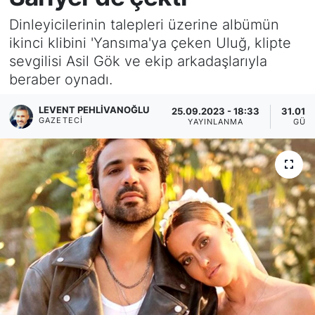
Dinleyicilerinin talepleri üzerine albümün
KÖŞE YAZILARI
ikinci klibini 'Yansıma'ya çeken Uluğ, klipte
sevgilisi Asil Gök ve ekip arkadaşlarıyla
KÖŞE YAZILARI (Arşiv)
beraber oynadı.
KÜLTÜR SANAT
LEVENT PEHLIVANOĞLU
25.09.2023 - 18:33
31.01.2
GAZETECI
YAYINLANMA
GÜN
MAGAZİN
RÖPORTAJ
SAĞLIK
SARIYER HABERLERİ
SARIYER İMAR BARIŞI
SEKTÖR