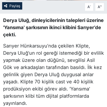
Paylaş
-
+
A
A
SİYASET
Derya Uluğ, dinleyicilerinin talepleri üzerine
SON DAKİKA HABERİ
'Yansıma' şarkısının ikinci klibini Sarıyer’de
çekti.
SPOR
Sarıyer Hünkarsuyu’nda çekilen Klipte,
TEKNOLOJİ
Derya Uluğ'un rol gereği istemediği bir evlilik
yapmak üzere olan düğünü, sevgilisi Asil
TÜRKİYE VE DÜNYA GÜNDEMİ
Gök ve arkadaşları tarafından basıldı. İlk kez
VİDEO GALERİ
gelinlik giyen Derya Uluğ duygusal anlar
yaşadı. Klipte 70 kişilik cast ve 40 kişilik
YAŞAM
prodüksiyon ekibi görev aldı. 'Yansıma'
şarkısının klibi tüm dijital platformlarda
yayınlandı.