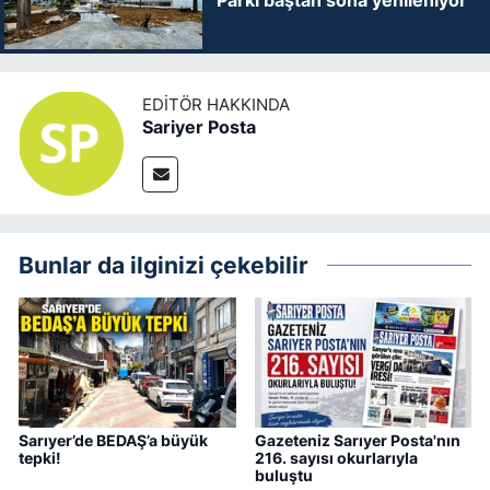
Parkı baştan sona yenileniyor
EDITÖR HAKKINDA
Sariyer Posta
Bunlar da ilginizi çekebilir
Sarıyer’de BEDAŞ’a büyük
Gazeteniz Sarıyer Posta'nın
tepki!
216. sayısı okurlarıyla
buluştu