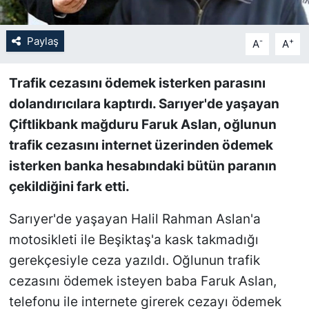
SİYASET
Paylaş
-
+
A
A
SON DAKİKA HABERİ
Trafik cezasını ödemek isterken parasını
dolandırıcılara kaptırdı. Sarıyer'de yaşayan
SPOR
Çiftlikbank mağduru Faruk Aslan, oğlunun
TEKNOLOJİ
trafik cezasını internet üzerinden ödemek
isterken banka hesabındaki bütün paranın
TÜRKİYE VE DÜNYA GÜNDEMİ
çekildiğini fark etti.
VİDEO GALERİ
Sarıyer'de yaşayan Halil Rahman Aslan'a
motosikleti ile Beşiktaş'a kask takmadığı
YAŞAM
gerekçesiyle ceza yazıldı. Oğlunun trafik
cezasını ödemek isteyen baba Faruk Aslan,
telefonu ile internete girerek cezayı ödemek