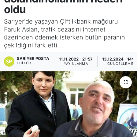
oldu
KÖŞE YAZILARI
Sarıyer'de yaşayan Çiftlikbank mağduru
KÖŞE YAZILARI (Arşiv)
Faruk Aslan, trafik cezasını internet
üzerinden ödemek isterken bütün paranın
KÜLTÜR SANAT
çekildiğini fark etti.
MAGAZİN
SARIYER POSTA
11.11.2022 - 21:57
13.12.2024 - 14:0
EDITÖR
YAYINLANMA
GÜNCELLEME
RÖPORTAJ
SAĞLIK
SARIYER HABERLERİ
SARIYER İMAR BARIŞI
SEKTÖR