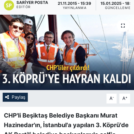
SARIYER POSTA
21.11.2015 - 15:39
15.01.2025 - 18:1
EDITÖR
YAYINLANMA
GÜNCELLEME
KÖŞE YAZILARI
KÖŞE YAZILARI (Arşiv)
KÜLTÜR SANAT
MAGAZİN
RÖPORTAJ
SAĞLIK
Paylaş
-
+
A
A
SARIYER HABERLERİ
CHP'li Beşiktaş Belediye Başkanı Murat
SARIYER İMAR BARIŞI
Hazinedar'ın, İstanbul'a yapılan 3. Köprü'de
SEKTÖR