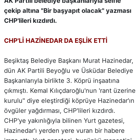
AK Partili belediye başkanlarıyla selfie
çekip altına "Bir başyapıt olacak" yazması
SİYASET
CHP'lileri kızdırdı.
SON DAKİKA HABERİ
CHP'Lİ HAZİNEDAR DA EŞLİK ETTİ
SPOR
Beşiktaş Belediye Başkanı Murat Hazinedar,
TEKNOLOJİ
dün AK Partili Beyoğlu ve Üsküdar Belediye
TÜRKİYE VE DÜNYA GÜNDEMİ
Başkanlarıyla birlikte 3. Köprü inşaatına
çıkmıştı. Kemal Kılıçdaroğlu'nun 'rant üzerine
VİDEO GALERİ
kurulu" diye eleştirdiği köprüye Hazinedar'ın
övgüler yağdırması, CHP'lileri kızdırdı.
YAŞAM
CHP'ye yakınlığıyla bilinen Yurt gazetesi,
Hazinedar'ı yerden yere vuran bir habere