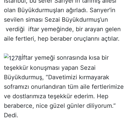
İstanbul, bu sefer Sarıyer’in tanmış ailesi
olan Büyükdurmuşları ağırladı. Sarıyer'in
SİYASET
sevilen siması Sezai Büyükdurmuş’un
verdiği iftar yemeğinde, bir arayan gelen
SON DAKİKA HABERİ
aile fertleri, hep beraber oruçlarını açtılar.
SPOR
İftar yemeği sonrasında kısa bir
TEKNOLOJİ
teşekkür konuşması yapan Sezai
TÜRKİYE VE DÜNYA GÜNDEMİ
Büyükdurmuş, “Davetimizi kırmayarak
soframızı onurlandıran tüm aile fertlerimize
VİDEO GALERİ
ve dostlarımıza teşekkür ederim. Hep
YAŞAM
beraberce, nice güzel günler diliyorum.”
Dedi.