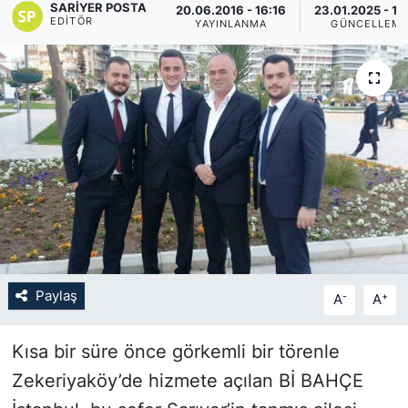
SARIYER POSTA
20.06.2016 - 16:16
23.01.2025 - 14
EDITÖR
YAYINLANMA
GÜNCELLEM
KÖŞE YAZILARI
KÖŞE YAZILARI (Arşiv)
KÜLTÜR SANAT
MAGAZİN
RÖPORTAJ
SAĞLIK
Paylaş
-
+
A
A
SARIYER HABERLERİ
Kısa bir süre önce görkemli bir törenle
SARIYER İMAR BARIŞI
Zekeriyaköy’de hizmete açılan Bİ BAHÇE
SEKTÖR