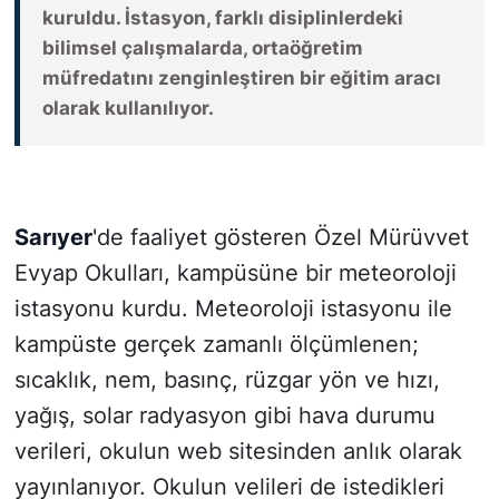
kuruldu. İstasyon, farklı disiplinlerdeki
bilimsel çalışmalarda, ortaöğretim
SİYASET
müfredatını zenginleştiren bir eğitim aracı
olarak kullanılıyor.
SON DAKİKA HABERİ
SPOR
TEKNOLOJİ
Sarıyer
'de faaliyet gösteren Özel Mürüvvet
Evyap Okulları, kampüsüne bir meteoroloji
TÜRKİYE VE DÜNYA GÜNDEMİ
istasyonu kurdu. Meteoroloji istasyonu ile
VİDEO GALERİ
kampüste gerçek zamanlı ölçümlenen;
sıcaklık, nem, basınç, rüzgar yön ve hızı,
YAŞAM
yağış, solar radyasyon gibi hava durumu
verileri, okulun web sitesinden anlık olarak
yayınlanıyor. Okulun velileri de istedikleri