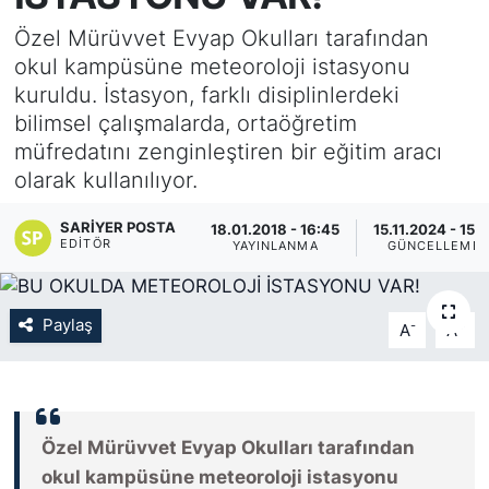
Özel Mürüvvet Evyap Okulları tarafından
KÖŞE YAZILARI
okul kampüsüne meteoroloji istasyonu
kuruldu. İstasyon, farklı disiplinlerdeki
KÖŞE YAZILARI (Arşiv)
bilimsel çalışmalarda, ortaöğretim
müfredatını zenginleştiren bir eğitim aracı
KÜLTÜR SANAT
olarak kullanılıyor.
MAGAZİN
SARIYER POSTA
18.01.2018 - 16:45
15.11.2024 - 15:1
EDITÖR
YAYINLANMA
GÜNCELLEME
RÖPORTAJ
SAĞLIK
Paylaş
-
+
A
A
SARIYER HABERLERİ
SARIYER İMAR BARIŞI
Özel Mürüvvet Evyap Okulları tarafından
okul kampüsüne meteoroloji istasyonu
SEKTÖR