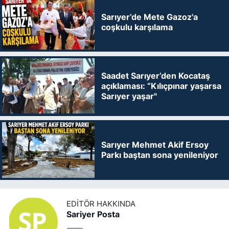
Sarıyer’de Mete Gazoz'a
coşkulu karşılama
Saadet Sarıyer’den Kocataş
açıklaması: “Kılıçpınar yaşarsa
Sarıyer yaşar"
Sarıyer Mehmet Akif Ersoy
Parkı baştan sona yenileniyor
EDITÖR HAKKINDA
Sariyer Posta