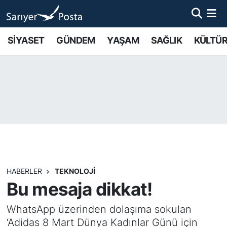
AKTUEL
İstanbul Nöbetçi Eczaneler
SİYASET
GÜNDEM
YAŞAM
SAĞLIK
KÜLTÜR
ALT MANŞETLER
İstanbul Hava Durumu
EĞİTİM
İstanbul Namaz Vakitleri
EKONOMİ
İstanbul Trafik Yoğunluk Haritası
EMLAK
Süper Lig Puan Durumu ve Fikstür
FOTO GALERİ
Tüm Manşetler
HABERLER
TEKNOLOJİ
Bu mesaja dikkat!
GÜNCEL HABERLER
Son Dakika Haberleri
WhatsApp üzerinden dolaşıma sokulan
GÜNDEM
Haber Arşivi
‘Adidas 8 Mart Dünya Kadınlar Günü için