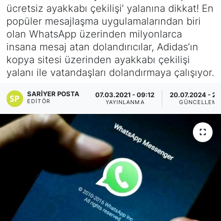
ücretsiz ayakkabı çekilişi’ yalanına dikkat! En
KÖŞE YAZILARI
popüler mesajlaşma uygulamalarından biri
olan WhatsApp üzerinden milyonlarca
KÖŞE YAZILARI (Arşiv)
insana mesaj atan dolandırıcılar, Adidas’ın
kopya sitesi üzerinden ayakkabı çekilişi
KÜLTÜR SANAT
yalanı ile vatandaşları dolandırmaya çalışıyor.
MAGAZİN
SARIYER POSTA
07.03.2021 - 09:12
20.07.2024 - 20
EDITÖR
YAYINLANMA
GÜNCELLEM
RÖPORTAJ
SAĞLIK
SARIYER HABERLERİ
SARIYER İMAR BARIŞI
SEKTÖR