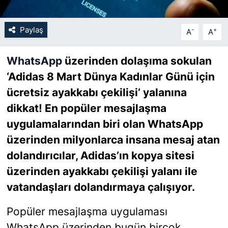
SİYASET
Paylaş
-
+
A
A
SON DAKİKA HABERİ
WhatsApp
üzerinden dolaşıma sokulan
‘Adidas 8 Mart Dünya Kadınlar Günü için
SPOR
ücretsiz ayakkabı çekilişi’ yalanına
TEKNOLOJİ
dikkat! En popüler mesajlaşma
uygulamalarından biri olan WhatsApp
TÜRKİYE VE DÜNYA GÜNDEMİ
üzerinden milyonlarca insana mesaj atan
dolandırıcılar, Adidas’ın kopya sitesi
VİDEO GALERİ
üzerinden ayakkabı çekilişi yalanı ile
YAŞAM
vatandaşları dolandırmaya çalışıyor.
Popüler mesajlaşma uygulaması
WhatsApp üzerinden bugün birçok