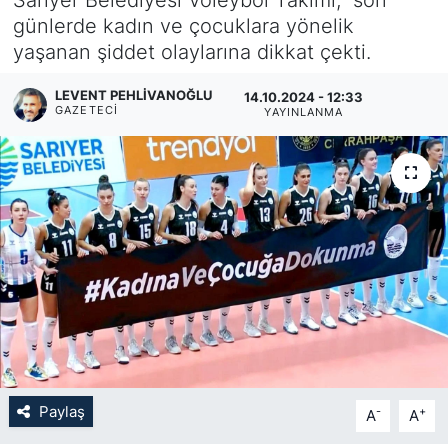
günlerde kadın ve çocuklara yönelik
KÖŞE YAZILARI
yaşanan şiddet olaylarına dikkat çekti.
KÖŞE YAZILARI (Arşiv)
LEVENT PEHLIVANOĞLU
14.10.2024 - 12:33
GAZETECI
YAYINLANMA
KÜLTÜR SANAT
MAGAZİN
RÖPORTAJ
SAĞLIK
SARIYER HABERLERİ
SARIYER İMAR BARIŞI
Paylaş
-
+
A
A
SEKTÖR