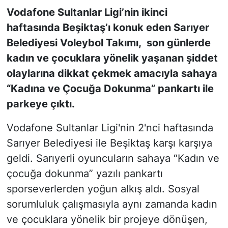
Vodafone Sultanlar Ligi’nin ikinci
SİYASET
haftasında Beşiktaş’ı konuk eden Sarıyer
Belediyesi Voleybol Takımı, son günlerde
SON DAKİKA HABERİ
kadın ve çocuklara yönelik yaşanan şiddet
olaylarına dikkat çekmek amacıyla sahaya
SPOR
“Kadına ve Çocuğa Dokunma” pankartı ile
TEKNOLOJİ
parkeye çıktı.
Vodafone Sultanlar Ligi'nin 2'nci haftasında
TÜRKİYE VE DÜNYA GÜNDEMİ
Sarıyer Belediyesi ile Beşiktaş karşı karşıya
VİDEO GALERİ
geldi. Sarıyerli oyuncuların sahaya “Kadın ve
çocuğa dokunma” yazılı pankartı
YAŞAM
sporseverlerden yoğun alkış aldı. Sosyal
sorumluluk çalışmasıyla aynı zamanda kadın
ve çocuklara yönelik bir projeye dönüşen,