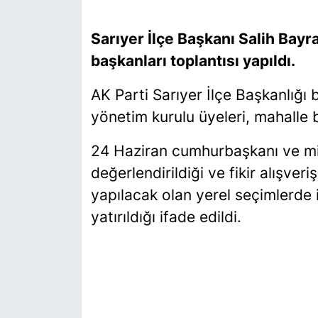
SİYASET
Sarıyer İlçe Başkanı Salih Bayr
başkanları toplantısı yapıldı.
SON DAKİKA HABERİ
AK Parti Sarıyer İlçe Başkanlığı 
SPOR
yönetim kurulu üyeleri, mahalle ba
TEKNOLOJİ
24 Haziran cumhurbaşkanı ve mil
değerlendirildiği ve fikir alışveri
TÜRKİYE VE DÜNYA GÜNDEMİ
yapılacak olan yerel seçimlerde 
VİDEO GALERİ
yatırıldığı ifade edildi.
YAŞAM