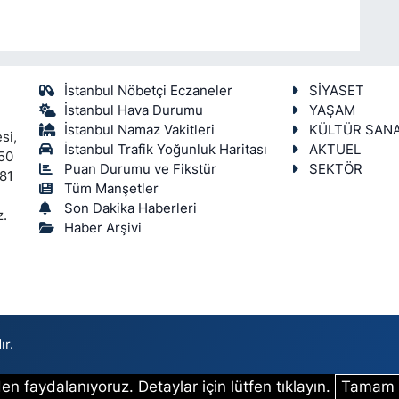
İstanbul Nöbetçi Eczaneler
SİYASET
İstanbul Hava Durumu
YAŞAM
İstanbul Namaz Vakitleri
KÜLTÜR SAN
si,
İstanbul Trafik Yoğunluk Haritası
AKTUEL
450
Puan Durumu ve Fikstür
SEKTÖR
 81
Tüm Manşetler
Son Dakika Haberleri
z.
Haber Arşivi
ır.
en faydalanıyoruz. Detaylar için lütfen tıklayın.
Tamam