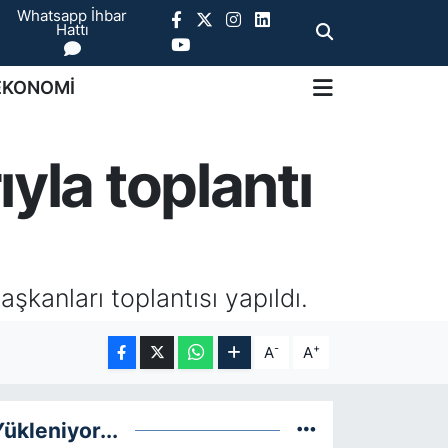
Whatsapp İhbar
Hattı
EKONOMİ
yla toplantı
şkanları toplantısı yapıldı.
-
+
A
A
ükleniyor...