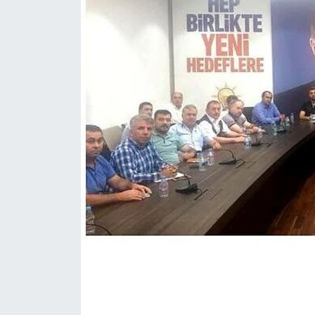
KÖŞE YAZILARI
KÖŞE YAZILARI (Arşiv)
KÜLTÜR SANAT
MAGAZİN
RÖPORTAJ
SAĞLIK
SARIYER HABERLERİ
SARIYER İMAR BARIŞI
SEKTÖR