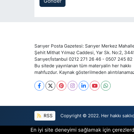
Gönder
Sarıyer Posta Gazetesi: Sarıyer Merkez Mahalle
Şehit Mithat Yılmaz Caddesi, Yar Sk. No:2, 34
Sarıyer/İstanbul 0212 271 26 46 - 0507 245 82
Bu sitede yayınlanan tüm materyalin her hakkı
mahfuzdur. Kaynak gösterilmeden alıntılanama
RSS
Copyright © 2022. Her hakkı saklıd
En iyi site deneyimi sağlamak için çerezlerd