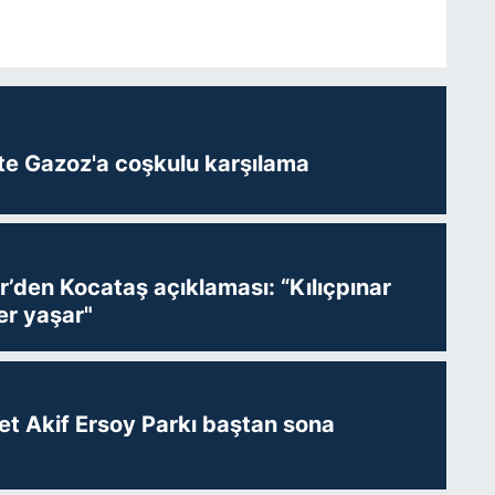
te Gazoz'a coşkulu karşılama
r’den Kocataş açıklaması: “Kılıçpınar
er yaşar"
t Akif Ersoy Parkı baştan sona