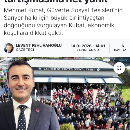
Mehmet Kubat, Güverte Sosyal Tesisleri’nin
KÖŞE YAZILARI
Sarıyer halkı için büyük bir ihtiyaçtan
doğduğunu vurgulayan Kubat, ekonomik
KÖŞE YAZILARI (Arşiv)
koşullara dikkat çekti.
KÜLTÜR SANAT
LEVENT PEHLIVANOĞLU
14.01.2026 - 14:01
6
GAZETECI
YAYINLANMA
PAYLAŞI
MAGAZİN
RÖPORTAJ
SAĞLIK
SARIYER HABERLERİ
SARIYER İMAR BARIŞI
SEKTÖR