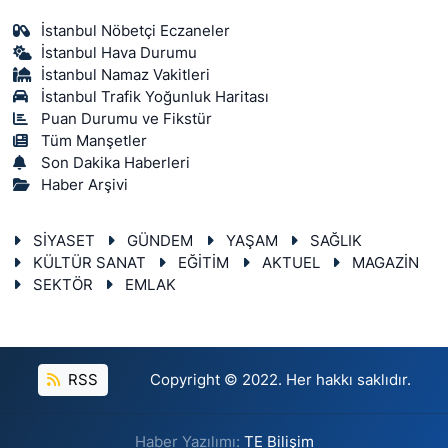
İstanbul Nöbetçi Eczaneler
İstanbul Hava Durumu
İstanbul Namaz Vakitleri
İstanbul Trafik Yoğunluk Haritası
Puan Durumu ve Fikstür
Tüm Manşetler
Son Dakika Haberleri
Haber Arşivi
SİYASET
GÜNDEM
YAŞAM
SAĞLIK
KÜLTÜR SANAT
EĞİTİM
AKTUEL
MAGAZİN
SEKTÖR
EMLAK
RSS
Copyright © 2022. Her hakkı saklıdır.
Haber Yazılımı:
TE Bilişim