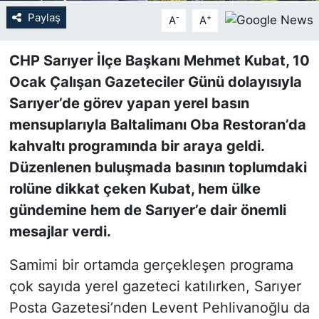
Paylaş
-
+
A
A
SİYASET
CHP Sarıyer İlçe Başkanı Mehmet Kubat, 10
SON DAKİKA HABERİ
Ocak Çalışan Gazeteciler Günü dolayısıyla
Sarıyer’de görev yapan yerel basın
SPOR
mensuplarıyla Baltalimanı Oba Restoran’da
TEKNOLOJİ
kahvaltı programında bir araya geldi.
Düzenlenen buluşmada basının toplumdaki
TÜRKİYE VE DÜNYA GÜNDEMİ
rolüne dikkat çeken Kubat, hem ülke
gündemine hem de Sarıyer’e dair önemli
VİDEO GALERİ
mesajlar verdi.
YAŞAM
Samimi bir ortamda gerçekleşen programa
çok sayıda yerel gazeteci katılırken, Sarıyer
Posta Gazetesi’nden Levent Pehlivanoğlu da