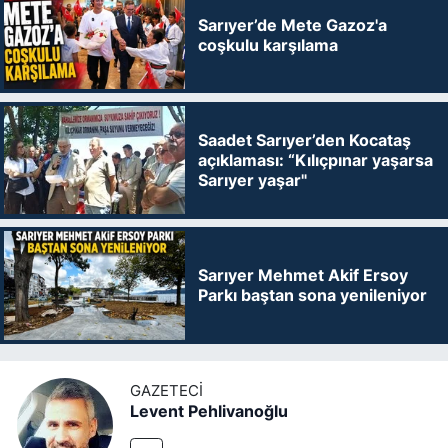
Sarıyer’de Mete Gazoz'a
coşkulu karşılama
Saadet Sarıyer’den Kocataş
açıklaması: “Kılıçpınar yaşarsa
Sarıyer yaşar"
Sarıyer Mehmet Akif Ersoy
Parkı baştan sona yenileniyor
GAZETECI
Levent Pehlivanoğlu